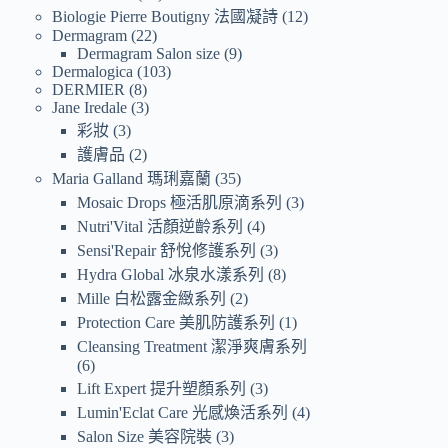
Biologie Pierre Boutigny 法國凝詩
12
Dermagram
22
Dermagram Salon size
9
Dermalogica
103
DERMIER
8
Jane Iredale
3
彩妝
3
護膚品
2
Maria Galland 瑪琍嘉蘭
35
Mosaic Drops 極活肌原滴系列
3
Nutri'Vital 活顏逆齡系列
4
Sensi'Repair 舒悅修護系列
3
Hydra Global 冰泉水漾系列
8
Mille 白松露金緻系列
2
Protection Care 美肌防護系列
1
Cleansing Treatment 潔淨爽膚系列
6
Lift Expert 提升塑顏系列
3
Lumin'Eclat Care 光感煥活系列
4
Salon Size 美容院裝
3