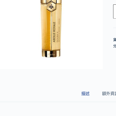
l
t
e
r
n
a
t
i
v
e
:
描述
額外資