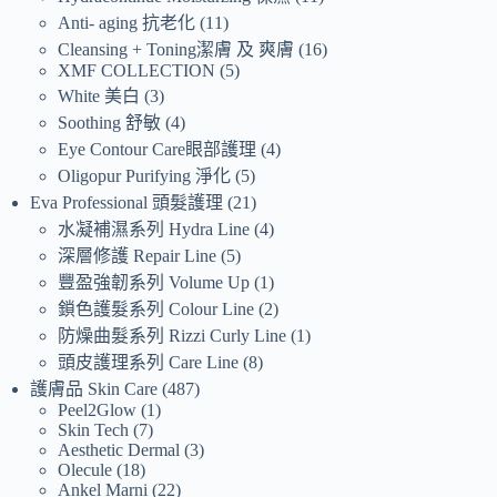
Anti- aging 抗老化
11
Cleansing + Toning潔膚 及 爽膚
16
XMF COLLECTION
5
White 美白
3
Soothing 舒敏
4
Eye Contour Care眼部護理
4
Oligopur Purifying 淨化
5
Eva Professional 頭髮護理
21
水凝補濕系列 Hydra Line
4
深層修護 Repair Line
5
豐盈強韌系列 Volume Up
1
鎖色護髮系列 Colour Line
2
防燥曲髮系列 Rizzi Curly Line
1
頭皮護理系列 Care Line
8
護膚品 Skin Care
487
Peel2Glow
1
Skin Tech
7
Aesthetic Dermal
3
Olecule
18
Ankel Marni
22