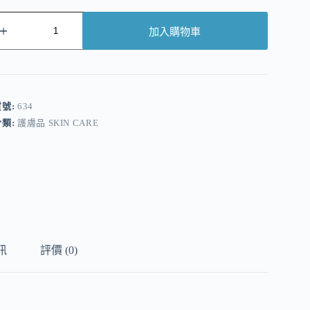
加入購物車
A
貨號:
634
分類:
護膚品 SKIN CARE
訊
評價 (0)