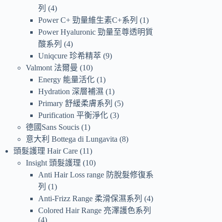
列
4
Power C+ 勁量維生素C+系列
1
Power Hyaluronic 勁量至尊透明質
酸系列
4
Uniqcure 珍希精萃
9
Valmont 法爾曼
10
Energy 能量活化
1
Hydration 深層補濕
1
Primary 舒緩柔膚系列
5
Purification 平衡淨化
3
德國Sans Soucis
1
意大利 Bottega di Lungavita
8
頭髮護理 Hair Care
11
Insight 頭髮護理
10
Anti Hair Loss range 防脫髮修復系
列
1
Anti-Frizz Range 柔滑保濕系列
4
Colored Hair Range 亮澤護色系列
4