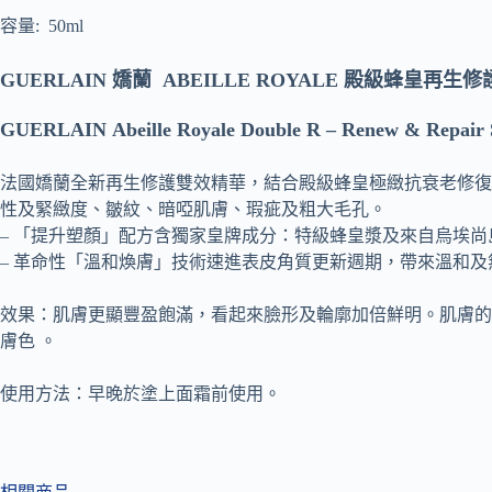
容量: 50ml
GUERLAIN 嬌蘭
ABEILLE ROYALE 殿級蜂皇再生
GUERLAIN Abeille Royale Double R – Renew & Repair
法國嬌蘭全新再生修護雙效精華，結合殿級蜂皇極緻抗衰老修復
性及緊緻度、皺紋、暗啞肌膚、瑕疵及粗大毛孔。
– 「提升塑顏」配方含獨家皇牌成分：特級蜂皇漿及來自烏埃尚
– 革命性「溫和煥膚」技術速進表皮角質更新週期，帶來溫和
效果：肌膚更顯豐盈飽滿，看起來臉形及輪廓加倍鮮明。肌膚的
膚色 。
使用方法：早晚於塗上面霜前使用。