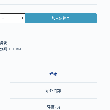
加入購物車
A
l
t
e
r
貨號:
580
n
分類:
I - FIRM
a
t
i
v
e
:
描述
額外資訊
評價 (0)