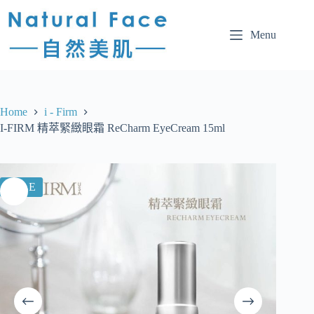
Menu
Home
i - Firm
I-FIRM 精萃緊緻眼霜 ReCharm EyeCream 15ml
SALE