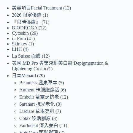
美容項目Facial Treatment
12
2026 限定優惠
1
『限時優惠』
71
BIODROGA
22
Cytoskin
29
i - Firm
41
Skinkey
1
LHH
4
La Suisse 面膜
12
美國 MD Pro 專業淡斑美白霜 Depigmentation &
Lightening Cream
1
日本Menard
79
Beauness 溫泉草本
5
Authent 幹細胞煥活
6
Embelir 雙靈芝抗老
12
Saranari 抗光老化
8
Lisciare 草本亮肌
7
Colax 喚活膠原
3
Fairlucent 深入美白
11
Hair Care 頭髮護理
2