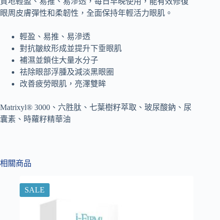
質地輕盈、易推、易滲透，每日早晚使用，能有效修復
眼周皮膚彈性和柔韌性，全面保持年輕活力眼肌。
輕盈、易推、易滲透
對抗皺紋形成並提升下垂眼肌
補濕並鎖住大量水分子
祛除眼部浮腫及減淡黑眼圈
改善疲勞眼肌，亮澤雙眸
Matrixyl® 3000、六胜肽、七葉樹籽萃取、玻尿酸鈉、尿
囊素、時蘿籽精華油
相關商品
SALE