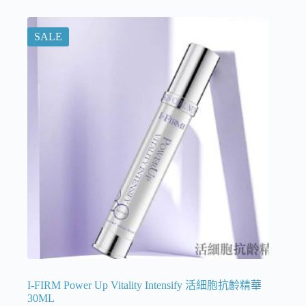
SALE
I-FIRM Power Up Vitality Intensify 活細胞抗齡精華
30ML