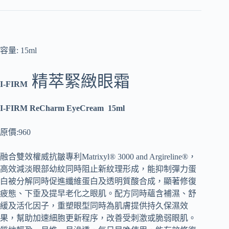
容量: 15ml
精萃緊緻眼霜
I-FIRM
I-FIRM
ReCharm EyeCream
15ml
原價:960
融合雙效權威抗皺專利Matrixyl® 3000 and Argireline®，
高效減淡眼部幼紋同時阻止新紋理形成，能抑制彈力蛋
白被分解同時促進纖維蛋白及透明質酸合成，顯著修復
疲態、下垂及提早老化之眼肌。配方同時蘊含補濕、舒
緩及活化因子，重塑眼型同時為肌膚提供持久保濕效
果，幫助加速細胞更新程序，改善受刺激或脆弱眼肌。