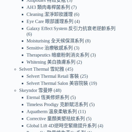
Ampoules 特效安瓶
3
AH3 類肉毒桿菌系列
7
Cleaning 潔淨卸妝護理
6
Eye Care 眼部護理系列
4
Galaxy Effect System 反引力抗衰老逆齡系列
6
Moisturising 全天候保濕系列
8
Sensitive 治療敏感系列
3
Therapeutics 暗瘡粉刺消炎系列
3
Whitening 美白換膚系列
2
Selvert Thermal 雪妃雅
45
Selvert Thermal Retail 客裝
25
Selvert Thermal Salon 美容院裝
19
Skeyndor 雪曼婷
48
Eternal 恆美修妍系列
5
Timeless Prodigy 克齡賦活系列
5
Aquatherm 溫泉柔敏系列
11
Corrective 童顏美塑祛紋系列
5
Global Lift 4D逆時空緊緻提升系列
4