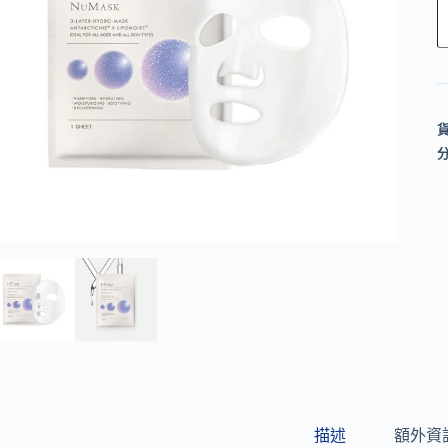
l
t
e
r
n
a
t
i
v
e
:
描述
額外資