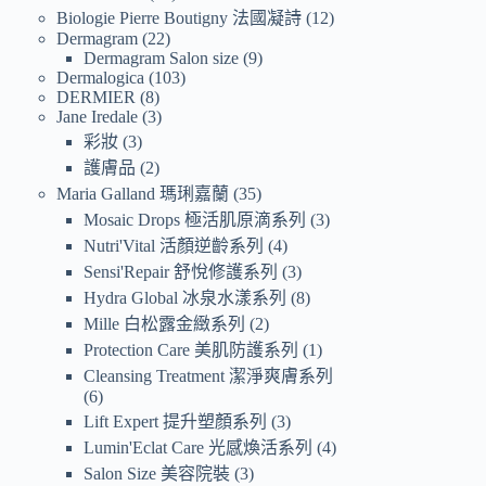
Biologie Pierre Boutigny 法國凝詩
12
Dermagram
22
Dermagram Salon size
9
Dermalogica
103
DERMIER
8
Jane Iredale
3
彩妝
3
護膚品
2
Maria Galland 瑪琍嘉蘭
35
Mosaic Drops 極活肌原滴系列
3
Nutri'Vital 活顏逆齡系列
4
Sensi'Repair 舒悅修護系列
3
Hydra Global 冰泉水漾系列
8
Mille 白松露金緻系列
2
Protection Care 美肌防護系列
1
Cleansing Treatment 潔淨爽膚系列
6
Lift Expert 提升塑顏系列
3
Lumin'Eclat Care 光感煥活系列
4
Salon Size 美容院裝
3