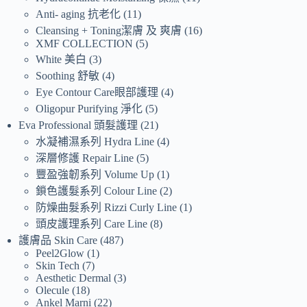
Anti- aging 抗老化
11
Cleansing + Toning潔膚 及 爽膚
16
XMF COLLECTION
5
White 美白
3
Soothing 舒敏
4
Eye Contour Care眼部護理
4
Oligopur Purifying 淨化
5
Eva Professional 頭髮護理
21
水凝補濕系列 Hydra Line
4
深層修護 Repair Line
5
豐盈強韌系列 Volume Up
1
鎖色護髮系列 Colour Line
2
防燥曲髮系列 Rizzi Curly Line
1
頭皮護理系列 Care Line
8
護膚品 Skin Care
487
Peel2Glow
1
Skin Tech
7
Aesthetic Dermal
3
Olecule
18
Ankel Marni
22