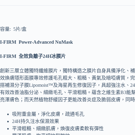
容量: 5片/盒
I-FIRM Power-Advanced NuMask
I-FIRM 全效負離子24H冰膜片
創新三層立體獨特纖維膜片，獨特構造之膜片自身具備淨化、補
效煥膚隱形面膜專效修護毛孔粗大、粗糙、黃氣及暗啞膚質，完美煥復飽
搭補濕分子膜Lipomoist™及海星再生修復因子，具超強注水
有效改善油脂分泌、細緻毛孔、平滑粗糙。蘊含之維生素B3能
亮澤膚色；而天然植物舒緩因子更能改善炎症及脆弱皮膚，同時
吸附重金屬，淨化皮膚，疏通毛孔
24H持久注水保濕效果
平滑粗糙、細緻肌膚，煥復皮膚柔軟有彈性