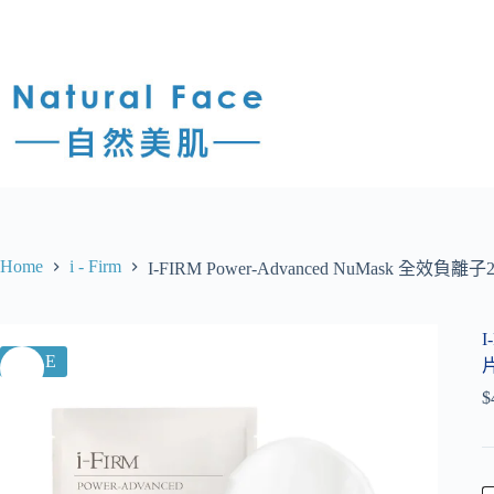
Home
i - Firm
I-FIRM Power-Advanced NuMask 全效負
I
SALE
$