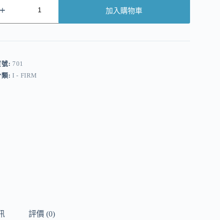
加入購物車
A
貨號:
701
分類:
I - FIRM
訊
評價 (0)