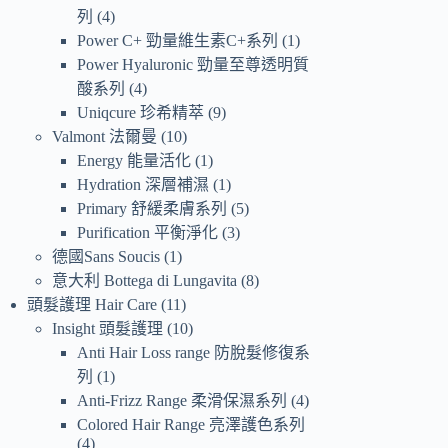
列
4
Power C+ 勁量維生素C+系列
1
Power Hyaluronic 勁量至尊透明質
酸系列
4
Uniqcure 珍希精萃
9
Valmont 法爾曼
10
Energy 能量活化
1
Hydration 深層補濕
1
Primary 舒緩柔膚系列
5
Purification 平衡淨化
3
德國Sans Soucis
1
意大利 Bottega di Lungavita
8
頭髮護理 Hair Care
11
Insight 頭髮護理
10
Anti Hair Loss range 防脫髮修復系
列
1
Anti-Frizz Range 柔滑保濕系列
4
Colored Hair Range 亮澤護色系列
4