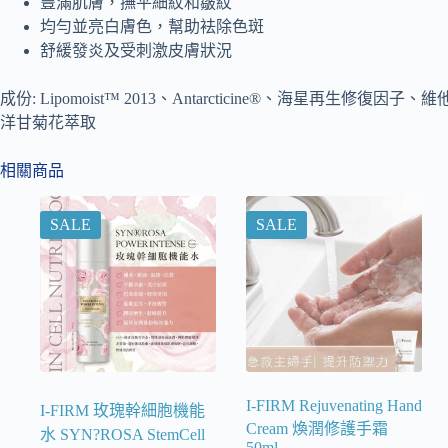
豐滿肌膚，撫平細紋和皺紋
均勻並亮白膚色，幫助袪除色斑
舒緩發炎及受刺激皮膚狀況
成份: Lipomoist™ 2013
、
Antarcticine®
、海星再生修復因子、維
洋甘菊花萃取
相關商品
SALE
SALE
I-FIRM Rejuvenating Hand
I-FIRM 玫瑰幹細胞機能
Cream 煥潤修護手霜
水 SYN?ROSA StemCell
50ml