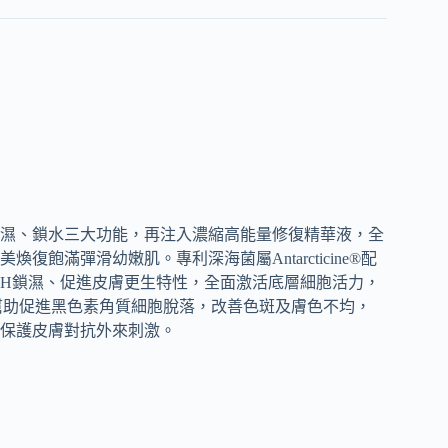
濕、鎖水三大功能，再注入濃縮高能量修復精華液，全
滿彈滑幼嫩肌。專利深海菌屬Antarcticine®配
、24H鎖濕、促進皮膚更生特性，全面激活底層細胞活力，
幫助促進黑色素角質細胞脫落，改善色斑及膚色不均，
保護皮膚對抗外來刺激。