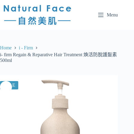
Menu
Home
i - Firm
i- firm Regain & Reparative Hair Treatment 煥活防脫護髮素
500ml
SALE