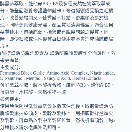
酵黑蒜萃取、維他命B3、B5及多種天然植物萃取等成
分，能全面滋養修護整體髮幹，修復撕裂或受損之毛鱗
片，改善髪尾開叉，使秀髮不打結，更柔順及易於梳
理，同時更具健康光澤。產品質地清爽輕盈，適合任何
髮質使用，包括脆弱、稀薄或有脫髮問題之髮質，同
時，即使細軟或油性髮質每日使用亦不會造成油膩或扁
塌。
(配搭煥活防脫洗髮露及 煥活防脫護髮膜作全面護理，效
果更顯著)
主要成分:
Fermented Black Garlic, Amino Acid Complex, Niacinamide,
D-Panthenol, Menthol, Salicylic Acid, Herbal Extracts
發酵黑蒜萃取、胺基酸複合物、維他命B3、維他命B5、
薄荷醇、水楊酸、天然植物萃取
如何使用:
使用煥活防脫洗髮露洗髮並徹底沖洗後，取適量煥活防
脫護髮素抹於頭皮、髮幹及髮絲上，用指腹輕揉進頭皮
及髮幹，再重點於髮中至髮尾位置，然後梳順頭髮，約2
分鐘後以清水徹底沖洗即可。