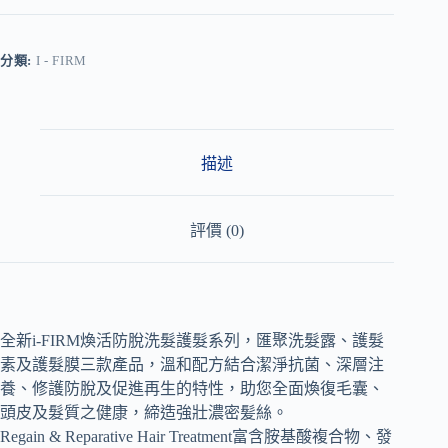
l
t
e
r
分類:
I - FIRM
n
a
t
i
v
描述
e
:
評價 (0)
全新i-FIRM煥活防脫洗髮護髮系列，匯聚洗髮露、護髮
素及護髮膜三款產品，溫和配方結合潔淨抗菌、深層注
養、修護防脫及促進再生的特性，助您全面煥復毛囊、
頭皮及髮質之健康，締造強壯濃密髪絲。
Regain & Reparative Hair Treatment富含胺基酸複合物、發