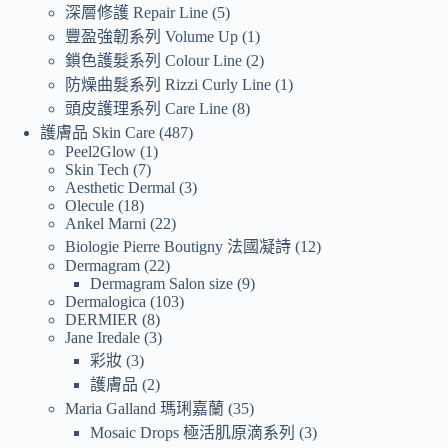
深層修護 Repair Line
5
豐盈強韌系列 Volume Up
1
鎖色護髮系列 Colour Line
2
防燥曲髮系列 Rizzi Curly Line
1
頭皮護理系列 Care Line
8
護膚品 Skin Care
487
Peel2Glow
1
Skin Tech
7
Aesthetic Dermal
3
Olecule
18
Ankel Marni
22
Biologie Pierre Boutigny 法國凝詩
12
Dermagram
22
Dermagram Salon size
9
Dermalogica
103
DERMIER
8
Jane Iredale
3
彩妝
3
護膚品
2
Maria Galland 瑪琍嘉蘭
35
Mosaic Drops 極活肌原滴系列
3