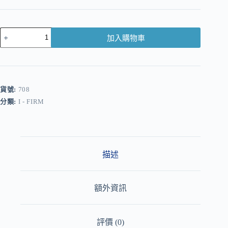
加入購物車
A
l
t
e
r
貨號:
708
n
分類:
I - FIRM
a
t
i
v
e
:
描述
額外資訊
評價 (0)