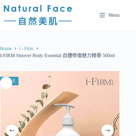
Menu
Home
i - Firm
I-FIRM Striover Body Essential 自體修復魅力精華 500ml
SALE