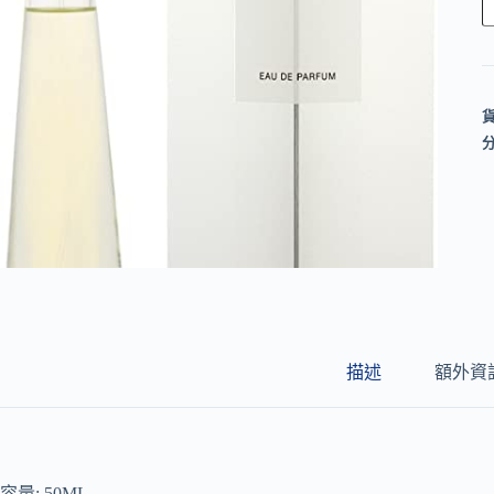
l
t
e
r
n
a
t
i
v
e
:
描述
額外資
容量: 50ML