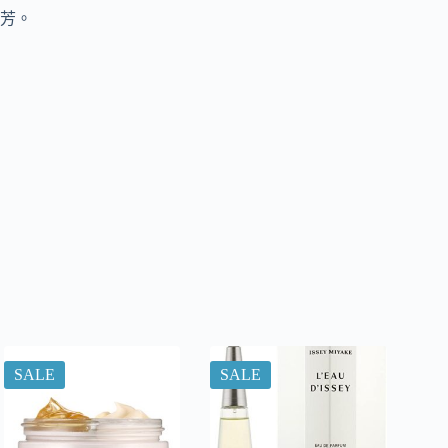
芳。
SALE
SALE