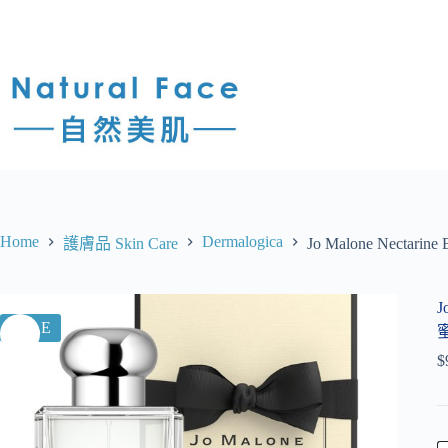
Home
Dermalogica
護膚品 Skin Care
Jo Malone Nectari
J
SALE
蜜
$