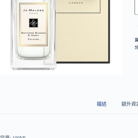
l
t
e
r
n
a
t
i
v
e
:
描述
額外資
容量: 100ML