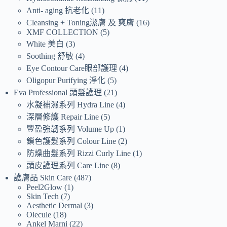
Anti- aging 抗老化
11
Cleansing + Toning潔膚 及 爽膚
16
XMF COLLECTION
5
White 美白
3
Soothing 舒敏
4
Eye Contour Care眼部護理
4
Oligopur Purifying 淨化
5
Eva Professional 頭髮護理
21
水凝補濕系列 Hydra Line
4
深層修護 Repair Line
5
豐盈強韌系列 Volume Up
1
鎖色護髮系列 Colour Line
2
防燥曲髮系列 Rizzi Curly Line
1
頭皮護理系列 Care Line
8
護膚品 Skin Care
487
Peel2Glow
1
Skin Tech
7
Aesthetic Dermal
3
Olecule
18
Ankel Marni
22