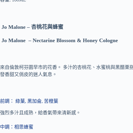
Jo Malone –
杏桃花與蜂蜜
Jo Malone
– Nectarine Blossom & Honey Cologne
來自倫敦柯芬園早市的花香。 多汁的杏桃花、水蜜桃與黑醋栗
發香甜又俏皮的迷人氣息。
前
調：
綠葉, 黑加侖, 苦橙葉
強烈多汁且成熟，給香氣帶來清新感。
中調：
相思蜂蜜