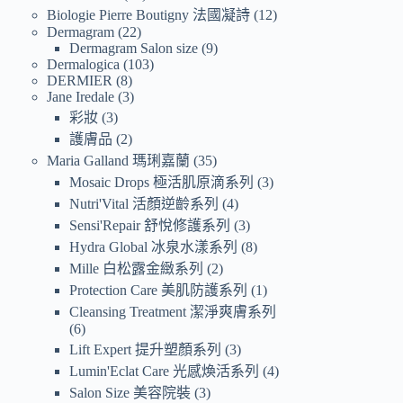
Biologie Pierre Boutigny 法國凝詩
12
Dermagram
22
Dermagram Salon size
9
Dermalogica
103
DERMIER
8
Jane Iredale
3
彩妝
3
護膚品
2
Maria Galland 瑪琍嘉蘭
35
Mosaic Drops 極活肌原滴系列
3
Nutri'Vital 活顏逆齡系列
4
Sensi'Repair 舒悅修護系列
3
Hydra Global 冰泉水漾系列
8
Mille 白松露金緻系列
2
Protection Care 美肌防護系列
1
Cleansing Treatment 潔淨爽膚系列
6
Lift Expert 提升塑顏系列
3
Lumin'Eclat Care 光感煥活系列
4
Salon Size 美容院裝
3