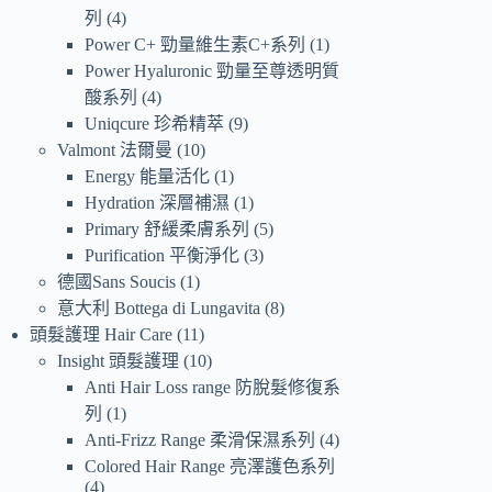
列
4
Power C+ 勁量維生素C+系列
1
Power Hyaluronic 勁量至尊透明質
酸系列
4
Uniqcure 珍希精萃
9
Valmont 法爾曼
10
Energy 能量活化
1
Hydration 深層補濕
1
Primary 舒緩柔膚系列
5
Purification 平衡淨化
3
德國Sans Soucis
1
意大利 Bottega di Lungavita
8
頭髮護理 Hair Care
11
Insight 頭髮護理
10
Anti Hair Loss range 防脫髮修復系
列
1
Anti-Frizz Range 柔滑保濕系列
4
Colored Hair Range 亮澤護色系列
4