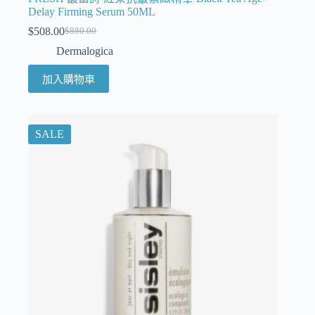
Delay Firming Serum 50ML
$
508.00
$
880.00
Dermalogica
加入購物車
SALE