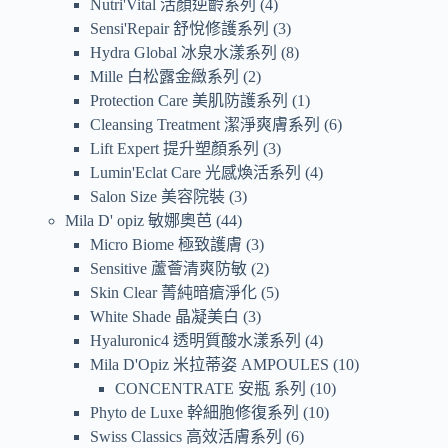
Nutri'Vital 活顏逆齡系列
4
Sensi'Repair 舒悅修護系列
3
Hydra Global 冰泉水漾系列
8
Mille 白松露金緻系列
2
Protection Care 美肌防護系列
1
Cleansing Treatment 潔淨爽膚系列
6
Lift Expert 提升塑顏系列
3
Lumin'Eclat Care 光感煥活系列
4
Salon Size 美容院裝
3
Mila D' opiz 敏娜奧芭
44
Micro Biome 極致護膚
3
Sensitive 蘆薈清爽防敏
2
Skin Clear 菁純暗瘡淨化
5
White Shade 晶凝美白
3
Hyaluronic4 透明質酸水漾系列
4
Mila D'Opiz 米拉蒂姿 AMPOULES
10
CONCENTRATE 安瓶 系列
10
Phyto de Luxe 幹細胞修復系列
10
Swiss Classics 高效活膚系列
6