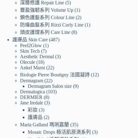
深層修護 Repair Line
5
豐盈強韌系列 Volume Up
1
鎖色護髮系列 Colour Line
2
防燥曲髮系列 Rizzi Curly Line
1
頭皮護理系列 Care Line
8
護膚品 Skin Care
487
Peel2Glow
1
Skin Tech
7
Aesthetic Dermal
3
Olecule
18
Ankel Marni
22
Biologie Pierre Boutigny 法國凝詩
12
Dermagram
22
Dermagram Salon size
9
Dermalogica
103
DERMIER
8
Jane Iredale
3
彩妝
3
護膚品
2
Maria Galland 瑪琍嘉蘭
35
Mosaic Drops 極活肌原滴系列
3