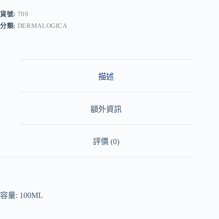
e
r
貨號:
709
n
分類:
DERMALOGICA
a
t
i
v
e
:
描述
額外資訊
評價 (0)
容量: 100ML