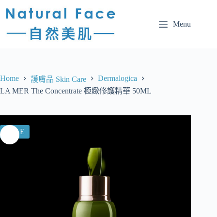
Menu
Home
Dermalogica
護膚品 Skin Care
LA MER The Concentrate 極緻修護精華 50ML
SALE