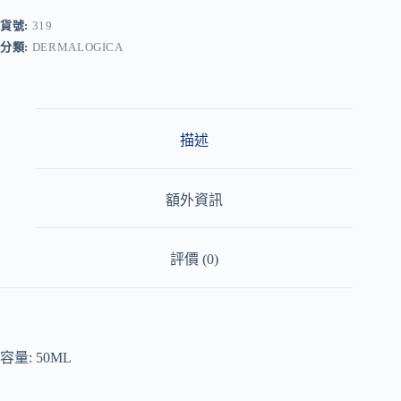
e
r
貨號:
319
n
分類:
DERMALOGICA
a
t
i
v
e
:
描述
額外資訊
評價 (0)
容量: 50ML