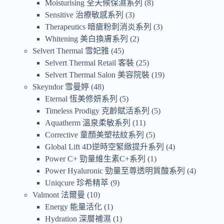
Moisturising 全天候保濕系列
8
Sensitive 治療敏感系列
3
Therapeutics 暗瘡粉刺消炎系列
3
Whitening 美白換膚系列
2
Selvert Thermal 雪妃雅
45
Selvert Thermal Retail 客裝
25
Selvert Thermal Salon 美容院裝
19
Skeyndor 雪曼婷
48
Eternal 恆美修妍系列
5
Timeless Prodigy 克齡賦活系列
5
Aquatherm 溫泉柔敏系列
11
Corrective 童顏美塑祛紋系列
5
Global Lift 4D逆時空緊緻提升系列
4
Power C+ 勁量維生素C+系列
1
Power Hyaluronic 勁量至尊透明質酸系列
4
Uniqcure 珍希精萃
9
Valmont 法爾曼
10
Energy 能量活化
1
Hydration 深層補濕
1