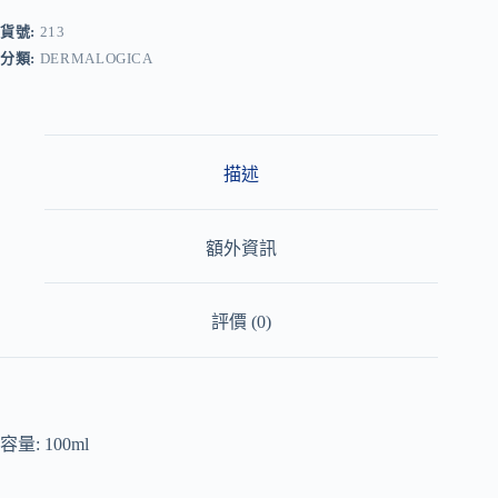
e
r
貨號:
213
n
分類:
DERMALOGICA
a
t
i
v
e
:
描述
額外資訊
評價 (0)
容量: 100ml