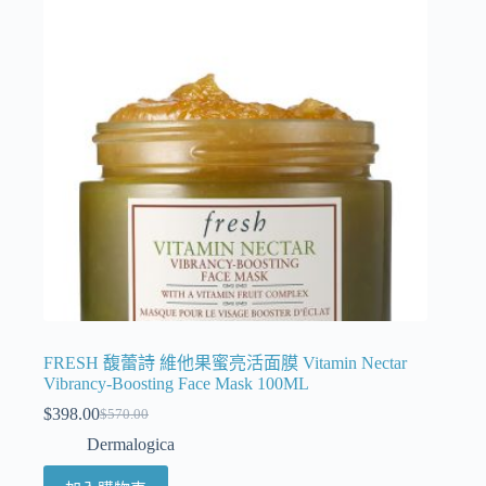
FRESH 馥蕾詩 維他果蜜亮活面膜 Vitamin Nectar
Vibrancy-Boosting Face Mask 100ML
$
398.00
$
570.00
Dermalogica