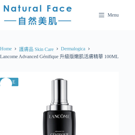
Menu
Home
Dermalogica
護膚品 Skin Care
Lancome Advanced Génifique 升級版嫩肌活膚精華 100ML
SALE