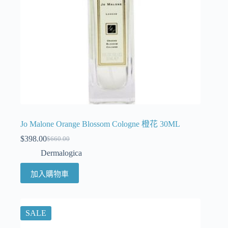
Jo Malone Orange Blossom Cologne 橙花 30ML
$
398.00
$
660.00
Dermalogica
加入購物車
SALE