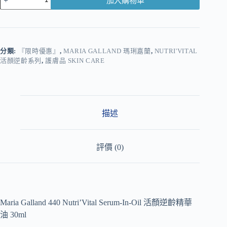
加入購物車
A
l
t
e
r
分類:
『限時優惠』
,
MARIA GALLAND 瑪琍嘉蘭
,
NUTRI'VITAL
n
活顏逆齡系列
,
護膚品 SKIN CARE
a
t
i
v
e
描述
:
評價 (0)
Maria Galland 440 Nutri’Vital Serum-In-Oil 活顏逆齡精華
油 30ml