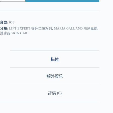
A
l
t
e
r
貨號:
603
n
分類:
LIFT EXPERT 提升塑顏系列
,
MARIA GALLAND 瑪琍嘉蘭
,
a
護膚品 SKIN CARE
t
i
v
e
:
描述
額外資訊
評價 (0)