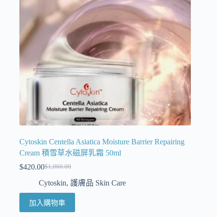
Cytoskin Centella Asiatica Moisture Barrier Repairing
Cream 積雪草水磁屏乳霜 50ml
$
420.00
$
1,060.00
Cytoskin
,
護膚品 Skin Care
加入購物車