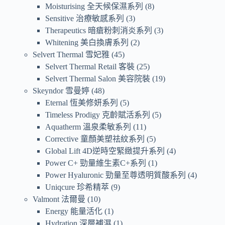
Moisturising 全天候保濕系列
8
Sensitive 治療敏感系列
3
Therapeutics 暗瘡粉刺消炎系列
3
Whitening 美白換膚系列
2
Selvert Thermal 雪妃雅
45
Selvert Thermal Retail 客裝
25
Selvert Thermal Salon 美容院裝
19
Skeyndor 雪曼婷
48
Eternal 恆美修妍系列
5
Timeless Prodigy 克齡賦活系列
5
Aquatherm 溫泉柔敏系列
11
Corrective 童顏美塑祛紋系列
5
Global Lift 4D逆時空緊緻提升系列
4
Power C+ 勁量維生素C+系列
1
Power Hyaluronic 勁量至尊透明質酸系列
4
Uniqcure 珍希精萃
9
Valmont 法爾曼
10
Energy 能量活化
1
Hydration 深層補濕
1