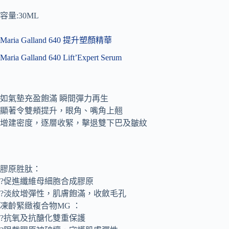
容量:30ML
Maria Galland 640 提升塑顏精華
Maria Galland 640 Lift’Expert Serum
如氣墊充盈飽滿 瞬間彈力再生
顯著令雙頰提升，眼角、嘴角上翹
增建密度，逐層收緊，擊退雙下巴及皺紋
膠原胜肽：
?促進纖維母細胞合成膠原
?淡紋增彈性，肌膚飽滿，收斂毛孔
凍齡緊緻複合物MG ：
?抗氧及抗醣化雙重保護