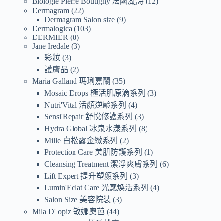
Biologie Pierre Boutigny 法國凝詩
12
Dermagram
22
Dermagram Salon size
9
Dermalogica
103
DERMIER
8
Jane Iredale
3
彩妝
3
護膚品
2
Maria Galland 瑪琍嘉蘭
35
Mosaic Drops 極活肌原滴系列
3
Nutri'Vital 活顏逆齡系列
4
Sensi'Repair 舒悅修護系列
3
Hydra Global 冰泉水漾系列
8
Mille 白松露金緻系列
2
Protection Care 美肌防護系列
1
Cleansing Treatment 潔淨爽膚系列
6
Lift Expert 提升塑顏系列
3
Lumin'Eclat Care 光感煥活系列
4
Salon Size 美容院裝
3
Mila D' opiz 敏娜奧芭
44