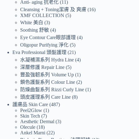
Anti- aging 抗老化
11
Cleansing + Toning潔膚 及 爽膚
16
XMF COLLECTION
5
White 美白
3
Soothing 舒敏
4
Eye Contour Care眼部護理
4
Oligopur Purifying 淨化
5
Eva Professional 頭髮護理
21
水凝補濕系列 Hydra Line
4
深層修護 Repair Line
5
豐盈強韌系列 Volume Up
1
鎖色護髮系列 Colour Line
2
防燥曲髮系列 Rizzi Curly Line
1
頭皮護理系列 Care Line
8
護膚品 Skin Care
487
Peel2Glow
1
Skin Tech
7
Aesthetic Dermal
3
Olecule
18
Ankel Marni
22