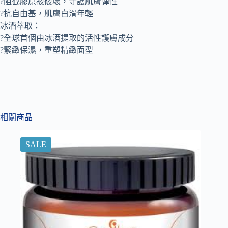
?阻截膠原被破壞，守護肌膚彈性
?抗自由基，肌膚白滑年輕
冰酒萃取：
?全球首個由冰酒提取的活性護膚成分
?緊緻保濕，重塑精緻面型
相關商品
SALE