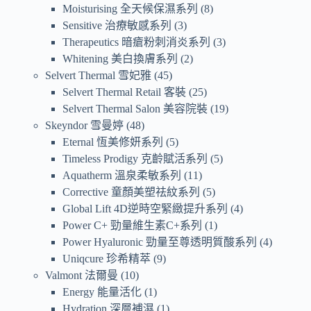
Moisturising 全天候保濕系列
8
Sensitive 治療敏感系列
3
Therapeutics 暗瘡粉刺消炎系列
3
Whitening 美白換膚系列
2
Selvert Thermal 雪妃雅
45
Selvert Thermal Retail 客裝
25
Selvert Thermal Salon 美容院裝
19
Skeyndor 雪曼婷
48
Eternal 恆美修妍系列
5
Timeless Prodigy 克齡賦活系列
5
Aquatherm 溫泉柔敏系列
11
Corrective 童顏美塑祛紋系列
5
Global Lift 4D逆時空緊緻提升系列
4
Power C+ 勁量維生素C+系列
1
Power Hyaluronic 勁量至尊透明質酸系列
4
Uniqcure 珍希精萃
9
Valmont 法爾曼
10
Energy 能量活化
1
Hydration 深層補濕
1