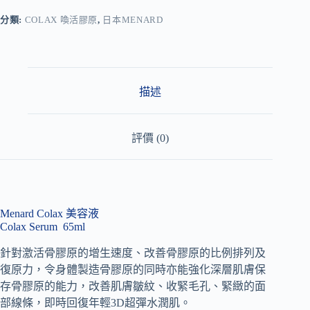
e
r
分類:
COLAX 喚活膠原
,
日本MENARD
n
a
t
i
v
描述
e
:
評價 (0)
Menard Colax 美容液
Colax Serum 65ml
針對激活骨膠原的增生速度、改善骨膠原的比例排列及
復原力，令身體製造骨膠原的同時亦能強化深層肌膚保
存骨膠原的能力，改善肌膚皺紋、收緊毛孔、緊緻的面
部線條，即時回復年輕3D超彈水潤肌。