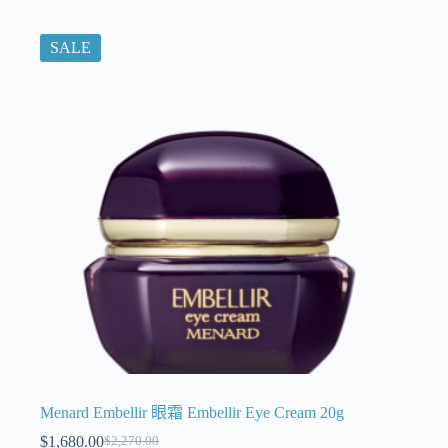
SALE
Menard Embellir 眼霜 Embellir Eye Cream 20g
$
1,680.00
$
2,270.00