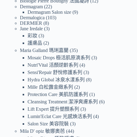
Biologie Pierre Boutigny 法國凝詩
12
Dermagram
22
Dermagram Salon size
9
Dermalogica
103
DERMIER
8
Jane Iredale
3
彩妝
3
護膚品
2
Maria Galland 瑪琍嘉蘭
35
Mosaic Drops 極活肌原滴系列
3
Nutri'Vital 活顏逆齡系列
4
Sensi'Repair 舒悅修護系列
3
Hydra Global 冰泉水漾系列
8
Mille 白松露金緻系列
2
Protection Care 美肌防護系列
1
Cleansing Treatment 潔淨爽膚系列
6
Lift Expert 提升塑顏系列
3
Lumin'Eclat Care 光感煥活系列
4
Salon Size 美容院裝
3
Mila D' opiz 敏娜奧芭
44