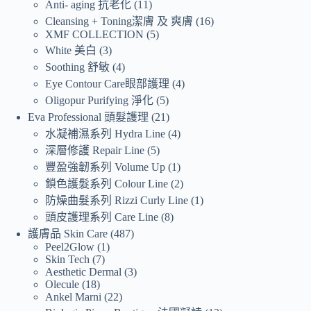
Anti- aging 抗老化
11
Cleansing + Toning潔膚 及 爽膚
16
XMF COLLECTION
5
White 美白
3
Soothing 舒敏
4
Eye Contour Care眼部護理
4
Oligopur Purifying 淨化
5
Eva Professional 頭髮護理
21
水凝補濕系列 Hydra Line
4
深層修護 Repair Line
5
豐盈強韌系列 Volume Up
1
鎖色護髮系列 Colour Line
2
防燥曲髮系列 Rizzi Curly Line
1
頭皮護理系列 Care Line
8
護膚品 Skin Care
487
Peel2Glow
1
Skin Tech
7
Aesthetic Dermal
3
Olecule
18
Ankel Marni
22