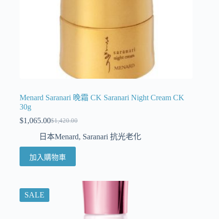
Menard Saranari 晚霜 CK Saranari Night Cream CK
30g
$
1,065.00
$
1,420.00
日本Menard
,
Saranari 抗光老化
加入購物車
SALE