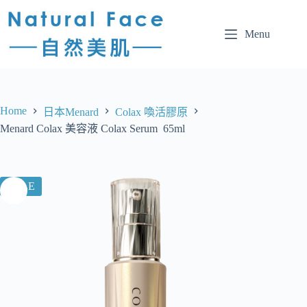
Menu
Home
日本Menard
Colax 喚活膠原
Menard Colax 美容液 Colax Serum 65ml
SALE