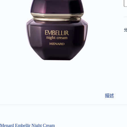
l
t
e
r
n
a
t
i
v
e
:
描述
Menard Embellir Night Cream