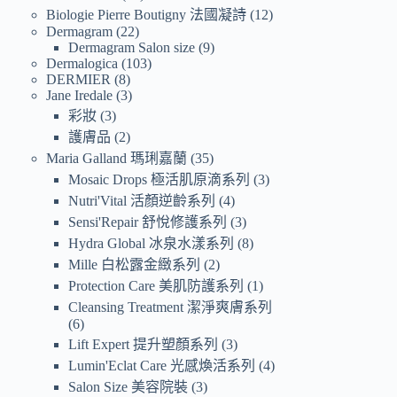
Biologie Pierre Boutigny 法國凝詩
12
Dermagram
22
Dermagram Salon size
9
Dermalogica
103
DERMIER
8
Jane Iredale
3
彩妝
3
護膚品
2
Maria Galland 瑪琍嘉蘭
35
Mosaic Drops 極活肌原滴系列
3
Nutri'Vital 活顏逆齡系列
4
Sensi'Repair 舒悅修護系列
3
Hydra Global 冰泉水漾系列
8
Mille 白松露金緻系列
2
Protection Care 美肌防護系列
1
Cleansing Treatment 潔淨爽膚系列
6
Lift Expert 提升塑顏系列
3
Lumin'Eclat Care 光感煥活系列
4
Salon Size 美容院裝
3