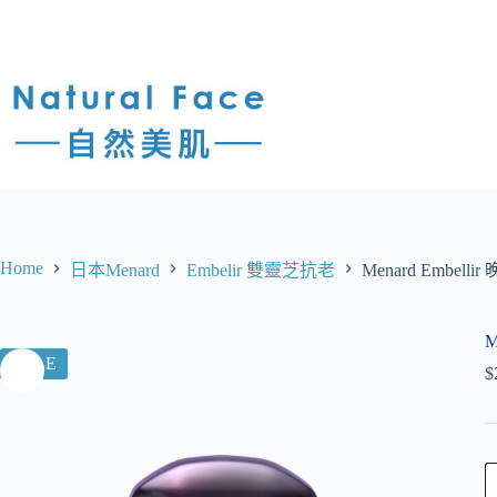
Home
日本Menard
Embelir 雙靈芝抗老
Menard Embellir 
M
SALE
$