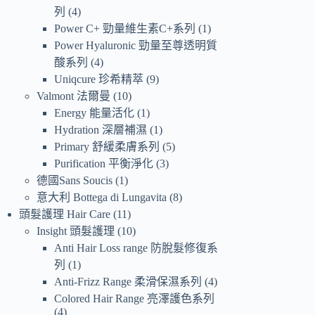
列
4
Power C+ 勁量維生素C+系列
1
Power Hyaluronic 勁量至尊透明質
酸系列
4
Uniqcure 珍希精萃
9
Valmont 法爾曼
10
Energy 能量活化
1
Hydration 深層補濕
1
Primary 舒緩柔膚系列
5
Purification 平衡淨化
3
德國Sans Soucis
1
意大利 Bottega di Lungavita
8
頭髮護理 Hair Care
11
Insight 頭髮護理
10
Anti Hair Loss range 防脫髮修復系
列
1
Anti-Frizz Range 柔滑保濕系列
4
Colored Hair Range 亮澤護色系列
4