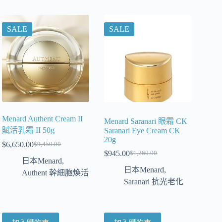
SALE
SALE
Menard Authent Cream II
Menard Saranari 眼霜 CK
賦活乳霜 II 50g
Saranari Eye Cream CK
20g
$
6,650.00
$
9,450.00
$
945.00
$
1,260.00
日本Menard
,
日本Menard
,
Authent 幹細胞煥活
Saranari 抗光老化