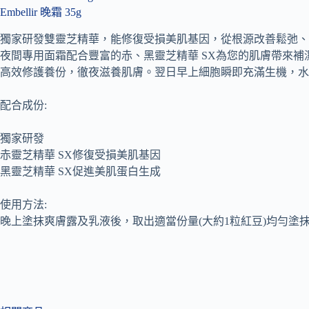
Embellir 晚霜 35g
獨家研發雙靈芝精華，能修復受損美肌基因，從根源改善鬆弛、
夜間專用面霜配合豐富的赤、黑靈芝精華 SX為您的肌膚帶來
高效修護養份，徹夜滋養肌膚。翌日早上細胞瞬即充滿生機，水
配合成份:
獨家研發
赤靈芝精華 SX修復受損美肌基因
黑靈芝精華 SX促進美肌蛋白生成
使用方法:
晚上塗抹爽膚露及乳液後，取出適當份量(大約1粒紅豆)均勻塗