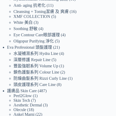
Anti- aging 抗老化
11
Cleansing + Toning潔膚 及 爽膚
16
XMF COLLECTION
5
White 美白
3
Soothing 舒敏
4
Eye Contour Care眼部護理
4
Oligopur Purifying 淨化
5
Eva Professional 頭髮護理
21
水凝補濕系列 Hydra Line
4
深層修護 Repair Line
5
豐盈強韌系列 Volume Up
1
鎖色護髮系列 Colour Line
2
防燥曲髮系列 Rizzi Curly Line
1
頭皮護理系列 Care Line
8
護膚品 Skin Care
487
Peel2Glow
1
Skin Tech
7
Aesthetic Dermal
3
Olecule
18
Ankel Marni
22