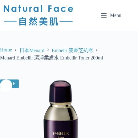
Menu
Home
日本Menard
Embelir 雙靈芝抗老
Menard Embellir 潔淨柔膚水 Embellir Toner 200ml
SALE