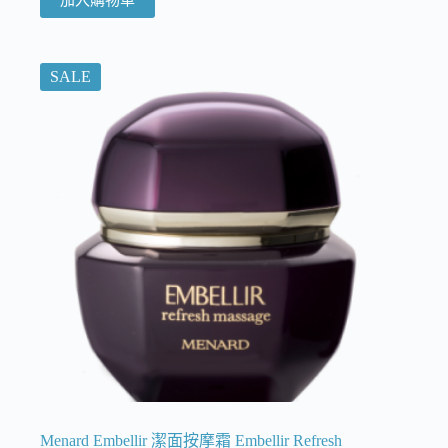
SALE
Menard Embellir 潔面按摩霜 Embellir Refresh