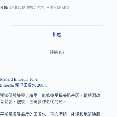
e
r
分類:
EMBELIR 雙靈芝抗老
,
日本MENARD
n
a
t
i
v
描述
e
:
評價 (0)
Menard Embellir Toner
Embellir 潔淨柔膚水 200ml
獨家研發雙靈芝精華，能修復受損美肌基因，從根源改
善鬆弛、皺紋、色斑多種老化問題。
平衡肌膚酸鹼度的柔膚水，不含酒精，能溫和地清除肌