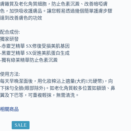
膚雜質及老化角質細胞，防止色素沉澱、改善暗啞膚
色，加快吸收護膚品。讓您輕易透過幾個簡單護膚步驟
達到改善膚色的功效
配合成份:
獨家研發
-赤靈芝精華 SX修復受損美肌基因
-黑靈芝精華 SX促進美肌蛋白生成
-獨有綠茶精華防止色素沉澱
使用方法:
每天早晚潔面後，用化妝棉沾上適量(大約1元硬幣)，向
下抹勻全臉(眼部除外)。如老化角質較多位置如額頭、鼻
翼及下巴等，可重複輕抹，無需清洗。
相關商品
SALE