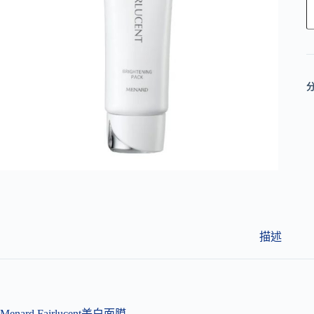
l
t
e
r
n
a
t
i
v
e
:
描述
Menard Fairlucent美白面膜