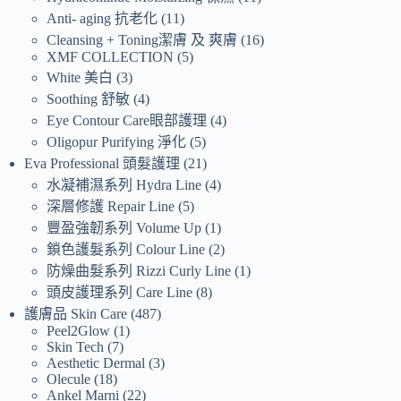
Anti- aging 抗老化
11
Cleansing + Toning潔膚 及 爽膚
16
XMF COLLECTION
5
White 美白
3
Soothing 舒敏
4
Eye Contour Care眼部護理
4
Oligopur Purifying 淨化
5
Eva Professional 頭髮護理
21
水凝補濕系列 Hydra Line
4
深層修護 Repair Line
5
豐盈強韌系列 Volume Up
1
鎖色護髮系列 Colour Line
2
防燥曲髮系列 Rizzi Curly Line
1
頭皮護理系列 Care Line
8
護膚品 Skin Care
487
Peel2Glow
1
Skin Tech
7
Aesthetic Dermal
3
Olecule
18
Ankel Marni
22