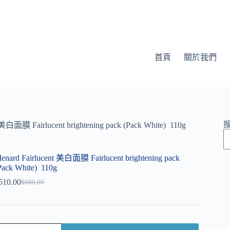
首頁
關於我們
 美白面膜 Fairlucent brightening pack (Pack White) 110g
enard Fairlucent 美白面膜 Fairlucent brightening pack
Pack White) 110g
510.00
$
680.00