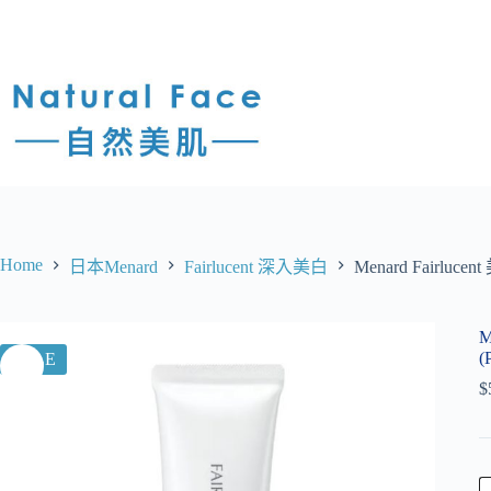
Home
日本Menard
Fairlucent 深入美白
Menard Fairlucent
M
(
SALE
$