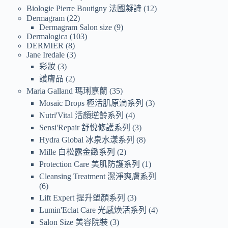
Biologie Pierre Boutigny 法國凝詩
12
Dermagram
22
Dermagram Salon size
9
Dermalogica
103
DERMIER
8
Jane Iredale
3
彩妝
3
護膚品
2
Maria Galland 瑪琍嘉蘭
35
Mosaic Drops 極活肌原滴系列
3
Nutri'Vital 活顏逆齡系列
4
Sensi'Repair 舒悅修護系列
3
Hydra Global 冰泉水漾系列
8
Mille 白松露金緻系列
2
Protection Care 美肌防護系列
1
Cleansing Treatment 潔淨爽膚系列
6
Lift Expert 提升塑顏系列
3
Lumin'Eclat Care 光感煥活系列
4
Salon Size 美容院裝
3