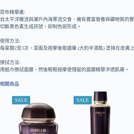
昆布精華產:
自太平洋暖流與瀨戶內海寒流交會、擁有豐富營養與礦物質的豐
切斷黑色素生成訊號，抑制色斑形成。
使用方法:
每星期2至3次，潔面及按摩後取適量 (大約半湯匙) 塗抹在皮
擦拭方法:
用紙巾擦拭面膜，然後輕輕按摩使殘留的面膜精華滲透肌膚。
相關商品
SALE
SALE