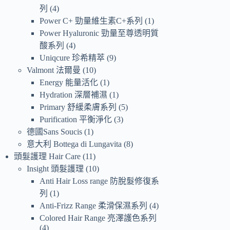
列
4
Power C+ 勁量維生素C+系列
1
Power Hyaluronic 勁量至尊透明質
酸系列
4
Uniqcure 珍希精萃
9
Valmont 法爾曼
10
Energy 能量活化
1
Hydration 深層補濕
1
Primary 舒緩柔膚系列
5
Purification 平衡淨化
3
德國Sans Soucis
1
意大利 Bottega di Lungavita
8
頭髮護理 Hair Care
11
Insight 頭髮護理
10
Anti Hair Loss range 防脫髮修復系
列
1
Anti-Frizz Range 柔滑保濕系列
4
Colored Hair Range 亮澤護色系列
4