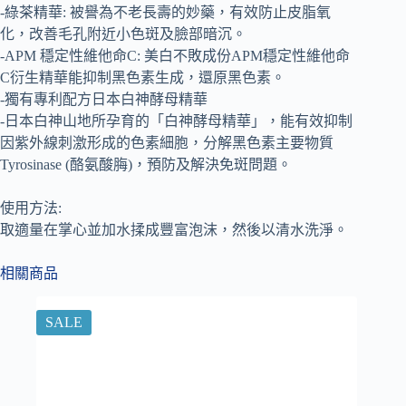
-綠茶精華: 被譽為不老長壽的妙藥，有效防止皮脂氧
化，改善毛孔附近小色斑及臉部暗沉。
-APM 穩定性維他命C: 美白不敗成份APM穩定性維他命
C衍生精華能抑制黑色素生成，還原黑色素。
-獨有專利配方日本白神酵母精華
-日本白神山地所孕育的「白神酵母精華」，能有效抑制
因紫外線刺激形成的色素細胞，分解黑色素主要物質
Tyrosinase (酪氨酸脢)，預防及解決免斑問題。
使用方法:
取適量在掌心並加水揉成豐富泡沫，然後以清水洗淨。
相關商品
SALE