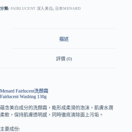
e
r
分類:
FAIRLUCENT 深入美白
,
日本MENARD
n
a
t
i
v
描述
e
:
評價 (0)
Menard Fairlucent洗顏霜
Fairlucent Washing 130g
蘊含美白成分的洗顏霜，能形成柔滑的泡沫，肌膚水潤
柔軟，保持肌膚透明感，同時徹底清除面上污垢。
主要成份: