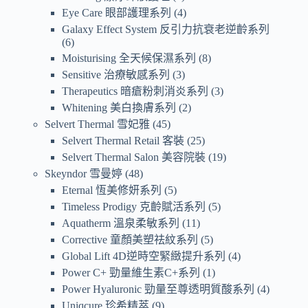
Eye Care 眼部護理系列
4
Galaxy Effect System 反引力抗衰老逆齡系列
6
Moisturising 全天候保濕系列
8
Sensitive 治療敏感系列
3
Therapeutics 暗瘡粉刺消炎系列
3
Whitening 美白換膚系列
2
Selvert Thermal 雪妃雅
45
Selvert Thermal Retail 客裝
25
Selvert Thermal Salon 美容院裝
19
Skeyndor 雪曼婷
48
Eternal 恆美修妍系列
5
Timeless Prodigy 克齡賦活系列
5
Aquatherm 溫泉柔敏系列
11
Corrective 童顏美塑祛紋系列
5
Global Lift 4D逆時空緊緻提升系列
4
Power C+ 勁量維生素C+系列
1
Power Hyaluronic 勁量至尊透明質酸系列
4
Uniqcure 珍希精萃
9