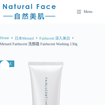
Menu
Home
日本Menard
Fairlucent 深入美白
Menard Fairlucent 洗顏霜 Fairlucent Washing 130g
SALE