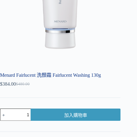
Menard Fairlucent 洗顏霜 Fairlucent Washing 130g
$
384.00
$
480.00
加入購物車
A
l
t