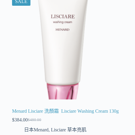
SALE
Menard Lisciare 洗顏霜 Lisciare Washing Cream 130g
$
384.00
$
480.00
日本Menard
,
Lisciare 草本亮肌