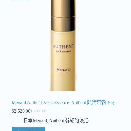
Menard Authent Neck Essence Authent 賦活頸霜 30g
$
2,520.00
$
3,600.00
日本Menard
,
Authent 幹細胞煥活