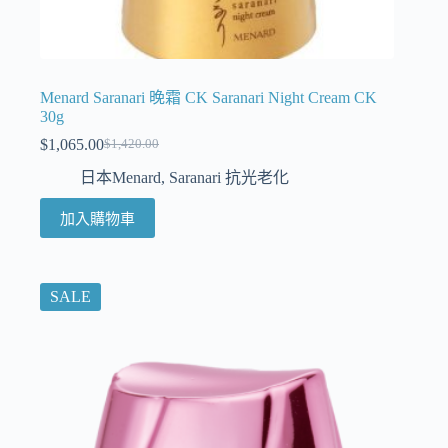
Menard Saranari 晚霜 CK Saranari Night Cream CK
30g
$
1,065.00
$
1,420.00
日本Menard
,
Saranari 抗光老化
加入購物車
SALE