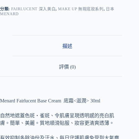
e
r
分類:
FAIRLUCENT 深入美白
,
MAKE UP 無瑕底妝系列
,
日本
MENARD
n
a
t
i
v
e
描述
:
評價 (0)
Menard Fairlucent Base Cream 底霜<滋潤> 30ml
自然地遮蓋色斑・雀斑、令肌膚呈現透明感的亮白肌
膚。簡單、美麗。質地順滑貼服、妝容更清爽透薄。
有效抑制多餘油份及汗水、每日守護肌膚免受到大氣塵