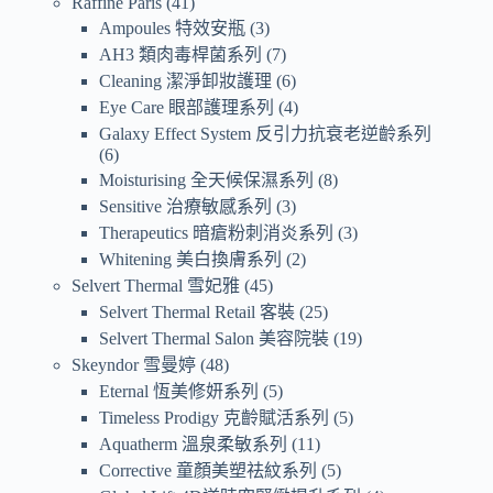
Raffine Paris
41
Ampoules 特效安瓶
3
AH3 類肉毒桿菌系列
7
Cleaning 潔淨卸妝護理
6
Eye Care 眼部護理系列
4
Galaxy Effect System 反引力抗衰老逆齡系列
6
Moisturising 全天候保濕系列
8
Sensitive 治療敏感系列
3
Therapeutics 暗瘡粉刺消炎系列
3
Whitening 美白換膚系列
2
Selvert Thermal 雪妃雅
45
Selvert Thermal Retail 客裝
25
Selvert Thermal Salon 美容院裝
19
Skeyndor 雪曼婷
48
Eternal 恆美修妍系列
5
Timeless Prodigy 克齡賦活系列
5
Aquatherm 溫泉柔敏系列
11
Corrective 童顏美塑祛紋系列
5