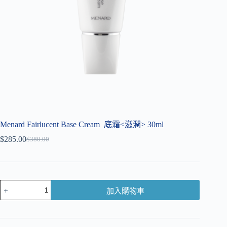
Menard Fairlucent Base Cream 底霜<滋潤> 30ml
$
285.00
$
380.00
加入購物車
A
l
t