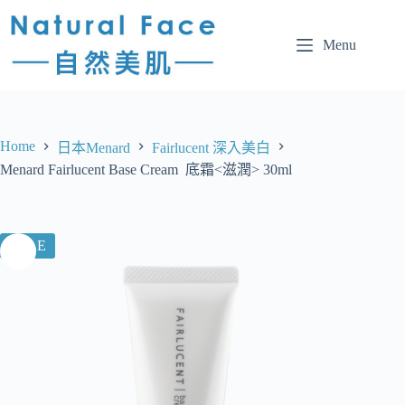
Menu
Home
日本Menard
Fairlucent 深入美白
Menard Fairlucent Base Cream 底霜<滋潤> 30ml
SALE