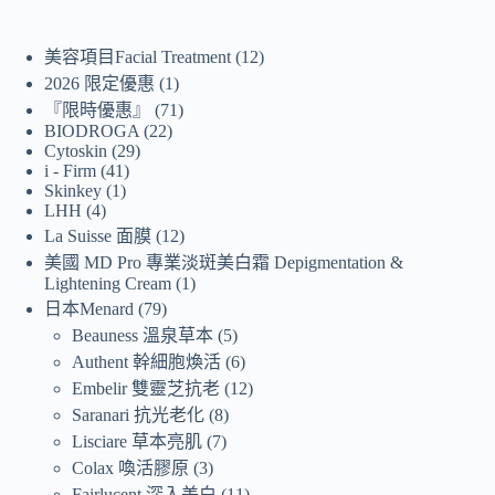
美容項目Facial Treatment
12
2026 限定優惠
1
『限時優惠』
71
BIODROGA
22
Cytoskin
29
i - Firm
41
Skinkey
1
LHH
4
La Suisse 面膜
12
美國 MD Pro 專業淡斑美白霜 Depigmentation &
Lightening Cream
1
日本Menard
79
Beauness 溫泉草本
5
Authent 幹細胞煥活
6
Embelir 雙靈芝抗老
12
Saranari 抗光老化
8
Lisciare 草本亮肌
7
Colax 喚活膠原
3
Fairlucent 深入美白
11