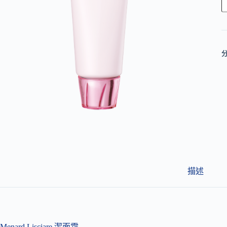
l
t
e
r
n
a
t
i
v
e
:
描述
Menard Lisciare 潔面霜