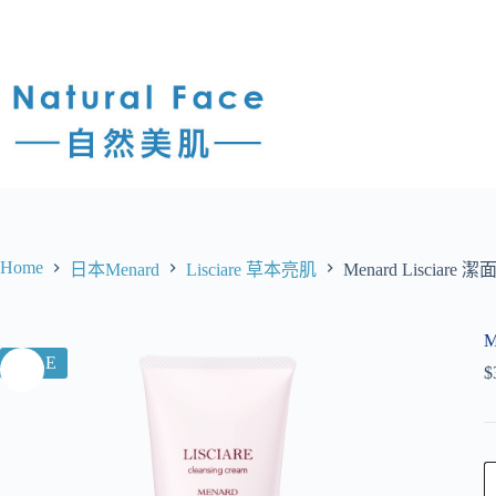
Home
日本Menard
Lisciare 草本亮肌
Menard Lisciare 潔面
M
SALE
$