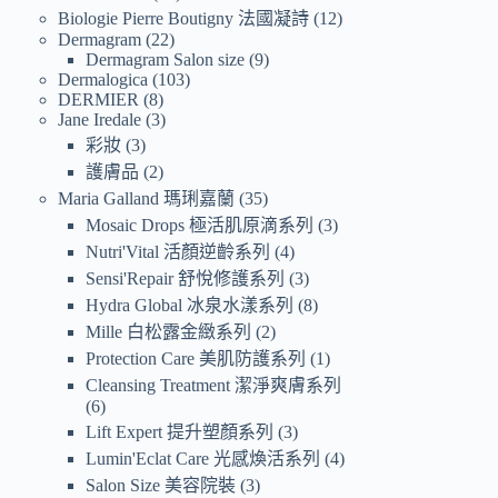
Biologie Pierre Boutigny 法國凝詩
12
Dermagram
22
Dermagram Salon size
9
Dermalogica
103
DERMIER
8
Jane Iredale
3
彩妝
3
護膚品
2
Maria Galland 瑪琍嘉蘭
35
Mosaic Drops 極活肌原滴系列
3
Nutri'Vital 活顏逆齡系列
4
Sensi'Repair 舒悅修護系列
3
Hydra Global 冰泉水漾系列
8
Mille 白松露金緻系列
2
Protection Care 美肌防護系列
1
Cleansing Treatment 潔淨爽膚系列
6
Lift Expert 提升塑顏系列
3
Lumin'Eclat Care 光感煥活系列
4
Salon Size 美容院裝
3