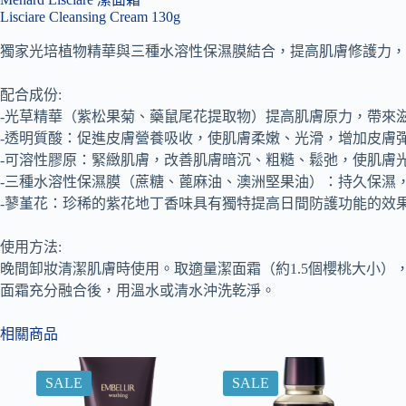
Lisciare Cleansing Cream 130g
獨家光培植物精華與三種水溶性保濕膜結合，提高肌膚修護力，
配合成份:
-光草精華（紫松果菊、藥鼠尾花提取物）提高肌膚原力，帶來
-透明質酸：促進皮膚營養吸收，使肌膚柔嫩、光滑，增加皮膚
-可溶性膠原：緊緻肌膚，改善肌膚暗沉、粗糙、鬆弛，使肌膚
-三種水溶性保濕膜（蔗糖、蓖麻油、澳洲堅果油）：持久保濕
-蓼堇花：珍稀的紫花地丁香味具有獨特提高日間防護功能的效
使用方法:
晚間卸妝清潔肌膚時使用。取適量潔面霜（約1.5個櫻桃大小
面霜充分融合後，用溫水或清水沖洗乾淨。
相關商品
SALE
SALE