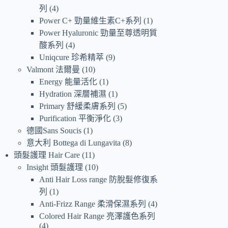
列
4
Power C+ 勁量維生素C+系列
1
Power Hyaluronic 勁量至尊透明質
酸系列
4
Uniqcure 珍希精萃
9
Valmont 法爾曼
10
Energy 能量活化
1
Hydration 深層補濕
1
Primary 舒緩柔膚系列
5
Purification 平衡淨化
3
德國Sans Soucis
1
意大利 Bottega di Lungavita
8
頭髮護理 Hair Care
11
Insight 頭髮護理
10
Anti Hair Loss range 防脫髮修復系
列
1
Anti-Frizz Range 柔滑保濕系列
4
Colored Hair Range 亮澤護色系列
4