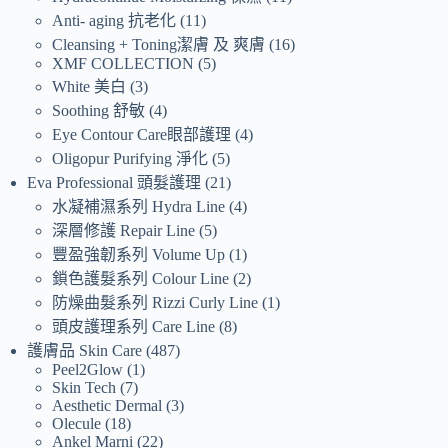
Anti- aging 抗老化
11
Cleansing + Toning潔膚 及 爽膚
16
XMF COLLECTION
5
White 美白
3
Soothing 舒敏
4
Eye Contour Care眼部護理
4
Oligopur Purifying 淨化
5
Eva Professional 頭髮護理
21
水凝補濕系列 Hydra Line
4
深層修護 Repair Line
5
豐盈強韌系列 Volume Up
1
鎖色護髮系列 Colour Line
2
防燥曲髮系列 Rizzi Curly Line
1
頭皮護理系列 Care Line
8
護膚品 Skin Care
487
Peel2Glow
1
Skin Tech
7
Aesthetic Dermal
3
Olecule
18
Ankel Marni
22