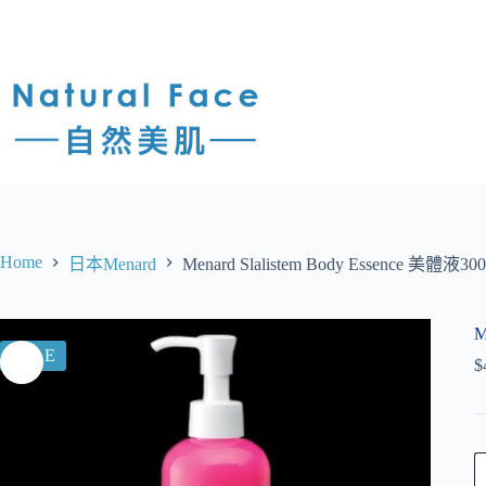
Home
日本Menard
Menard Slalistem Body Essence 美體液30
M
SALE
$