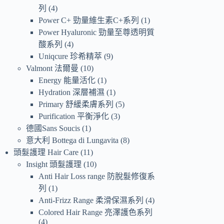
列
4
Power C+ 勁量維生素C+系列
1
Power Hyaluronic 勁量至尊透明質
酸系列
4
Uniqcure 珍希精萃
9
Valmont 法爾曼
10
Energy 能量活化
1
Hydration 深層補濕
1
Primary 舒緩柔膚系列
5
Purification 平衡淨化
3
德國Sans Soucis
1
意大利 Bottega di Lungavita
8
頭髮護理 Hair Care
11
Insight 頭髮護理
10
Anti Hair Loss range 防脫髮修復系
列
1
Anti-Frizz Range 柔滑保濕系列
4
Colored Hair Range 亮澤護色系列
4