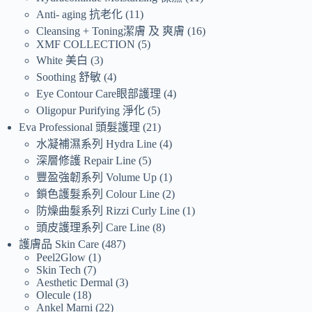
Anti- aging 抗老化
11
Cleansing + Toning潔膚 及 爽膚
16
XMF COLLECTION
5
White 美白
3
Soothing 舒敏
4
Eye Contour Care眼部護理
4
Oligopur Purifying 淨化
5
Eva Professional 頭髮護理
21
水凝補濕系列 Hydra Line
4
深層修護 Repair Line
5
豐盈強韌系列 Volume Up
1
鎖色護髮系列 Colour Line
2
防燥曲髮系列 Rizzi Curly Line
1
頭皮護理系列 Care Line
8
護膚品 Skin Care
487
Peel2Glow
1
Skin Tech
7
Aesthetic Dermal
3
Olecule
18
Ankel Marni
22