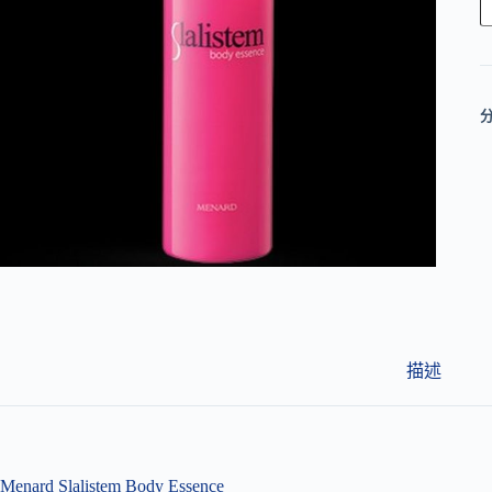
l
t
e
r
n
a
t
i
v
e
:
描述
Menard Slalistem Body Essence