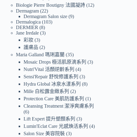
Biologie Pierre Boutigny 法國凝詩
12
Dermagram
22
Dermagram Salon size
9
Dermalogica
103
DERMIER
8
Jane Iredale
3
彩妝
3
護膚品
2
Maria Galland 瑪琍嘉蘭
35
Mosaic Drops 極活肌原滴系列
3
Nutri'Vital 活顏逆齡系列
4
Sensi'Repair 舒悅修護系列
3
Hydra Global 冰泉水漾系列
8
Mille 白松露金緻系列
2
Protection Care 美肌防護系列
1
Cleansing Treatment 潔淨爽膚系列
6
Lift Expert 提升塑顏系列
3
Lumin'Eclat Care 光感煥活系列
4
Salon Size 美容院裝
3