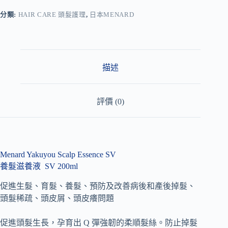
e
r
分類:
HAIR CARE 頭髮護理
,
日本MENARD
n
a
t
i
v
描述
e
:
評價 (0)
Menard Yakuyou Scalp Essence SV
養髮滋養液 SV 200ml
促進生髮、育髮、養髮、預防及改善病後和產後掉髮、
頭髮稀疏、頭皮屑、頭皮癢問題
促進頭髮生長，孕育出 Q 彈強韌的柔順髮絲。防止掉髮