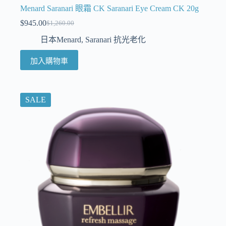
Menard Saranari 眼霜 CK Saranari Eye Cream CK 20g
$
945.00
$
1,260.00
日本Menard
,
Saranari 抗光老化
加入購物車
SALE