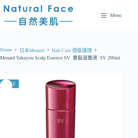
Menu
Home
日本Menard
Hair Care 頭髮護理
Menard Yakuyou Scalp Essence SV 養髮滋養液 SV 200ml
SALE