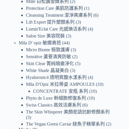
Mille 白松露金緻系列
2
Protection Care 美肌防護系列
1
Cleansing Treatment 潔淨爽膚系列
6
Lift Expert 提升塑顏系列
3
Lumin'Eclat Care 光感煥活系列
4
Salon Size 美容院裝
3
Mila D' opiz 敏娜奧芭
44
Micro Biome 極致護膚
3
Sensitive 蘆薈清爽防敏
2
Skin Clear 菁純暗瘡淨化
5
White Shade 晶凝美白
3
Hyaluronic4 透明質酸水漾系列
4
Mila D'Opiz 米拉蒂姿 AMPOULES
10
CONCENTRATE 安瓶 系列
10
Phyto de Luxe 幹細胞修復系列
10
Swiss Classics 高效活膚系列
6
The Skin Whisperer 美顏密語抗齡修顏系列
3
The Vegan Green Caviar 綠魚子精華系列
2