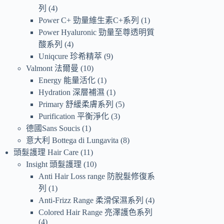
列
4
Power C+ 勁量維生素C+系列
1
Power Hyaluronic 勁量至尊透明質
酸系列
4
Uniqcure 珍希精萃
9
Valmont 法爾曼
10
Energy 能量活化
1
Hydration 深層補濕
1
Primary 舒緩柔膚系列
5
Purification 平衡淨化
3
德國Sans Soucis
1
意大利 Bottega di Lungavita
8
頭髮護理 Hair Care
11
Insight 頭髮護理
10
Anti Hair Loss range 防脫髮修復系
列
1
Anti-Frizz Range 柔滑保濕系列
4
Colored Hair Range 亮澤護色系列
4