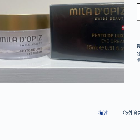
l
t
e
r
n
a
護
t
i
v
e
:
描述
額外資