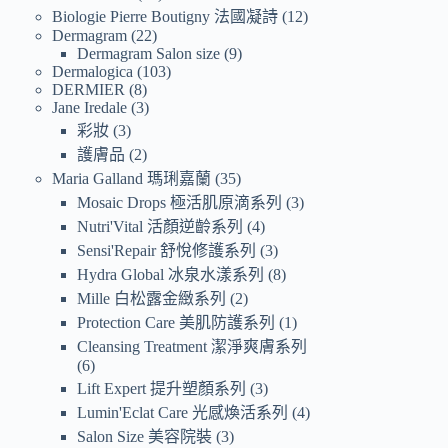
Biologie Pierre Boutigny 法國凝詩
12
Dermagram
22
Dermagram Salon size
9
Dermalogica
103
DERMIER
8
Jane Iredale
3
彩妝
3
護膚品
2
Maria Galland 瑪琍嘉蘭
35
Mosaic Drops 極活肌原滴系列
3
Nutri'Vital 活顏逆齡系列
4
Sensi'Repair 舒悅修護系列
3
Hydra Global 冰泉水漾系列
8
Mille 白松露金緻系列
2
Protection Care 美肌防護系列
1
Cleansing Treatment 潔淨爽膚系列
6
Lift Expert 提升塑顏系列
3
Lumin'Eclat Care 光感煥活系列
4
Salon Size 美容院裝
3