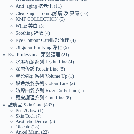
Anti- aging 抗老化
11
Cleansing + Toning潔膚 及 爽膚
16
XMF COLLECTION
5
White 美白
3
Soothing 舒敏
4
Eye Contour Care眼部護理
4
Oligopur Purifying 淨化
5
Eva Professional 頭髮護理
21
水凝補濕系列 Hydra Line
4
深層修護 Repair Line
5
豐盈強韌系列 Volume Up
1
鎖色護髮系列 Colour Line
2
防燥曲髮系列 Rizzi Curly Line
1
頭皮護理系列 Care Line
8
護膚品 Skin Care
487
Peel2Glow
1
Skin Tech
7
Aesthetic Dermal
3
Olecule
18
Ankel Marni
22