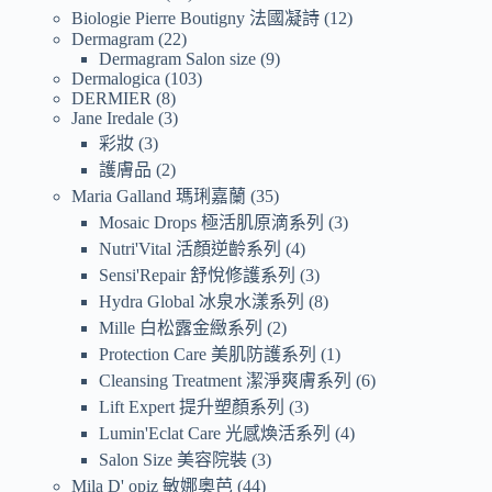
Biologie Pierre Boutigny 法國凝詩
12
Dermagram
22
Dermagram Salon size
9
Dermalogica
103
DERMIER
8
Jane Iredale
3
彩妝
3
護膚品
2
Maria Galland 瑪琍嘉蘭
35
Mosaic Drops 極活肌原滴系列
3
Nutri'Vital 活顏逆齡系列
4
Sensi'Repair 舒悅修護系列
3
Hydra Global 冰泉水漾系列
8
Mille 白松露金緻系列
2
Protection Care 美肌防護系列
1
Cleansing Treatment 潔淨爽膚系列
6
Lift Expert 提升塑顏系列
3
Lumin'Eclat Care 光感煥活系列
4
Salon Size 美容院裝
3
Mila D' opiz 敏娜奧芭
44