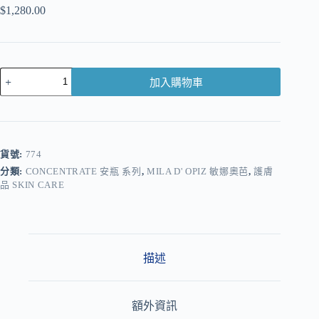
$
1,280.00
加入購物車
A
l
t
e
r
貨號:
774
n
分類:
CONCENTRATE 安瓶 系列
,
MILA D' OPIZ 敏娜奧芭
,
護膚
a
品 SKIN CARE
t
i
v
e
:
描述
額外資訊