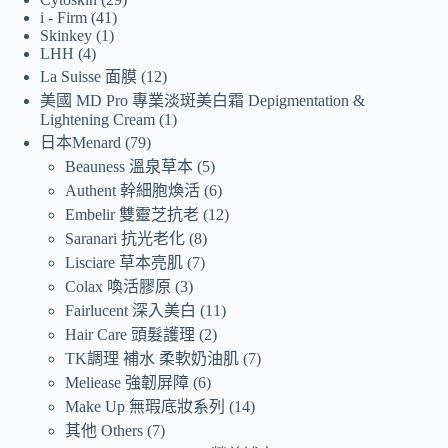
i - Firm
41
Skinkey
1
LHH
4
La Suisse 面膜
12
美國 MD Pro 專業淡斑美白霜 Depigmentation &
Lightening Cream
1
日本Menard
79
Beauness 溫泉草本
5
Authent 幹細胞煥活
6
Embelir 雙靈芝抗老
12
Saranari 抗光老化
8
Lisciare 草本亮肌
7
Colax 喚活膠原
3
Fairlucent 深入美白
11
Hair Care 頭髮護理
2
TK調理 補水 柔軟奶油肌
7
Meliease 強韌屏障
6
Make Up 無瑕底妝系列
14
其他 Others
7