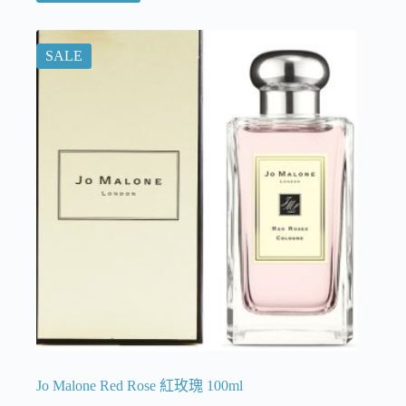
SALE
Jo Malone Red Rose 紅玫瑰 100ml