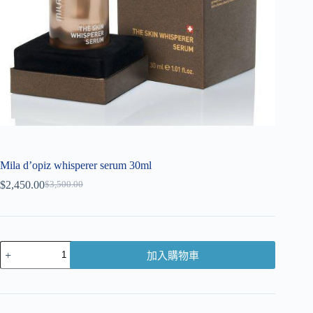
Mila d’opiz whisperer serum 30ml
$
2,450.00
$
3,500.00
加入購物車
A
l
t
e