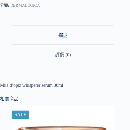
r
分類:
DERMALOGICA
n
a
t
i
v
描述
e
:
評價 (0)
Mila d’opiz whisperer serum 30ml
相關商品
SALE