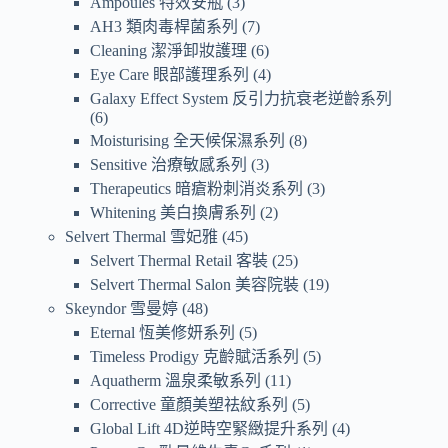
Ampoules 特效安瓶
3
AH3 類肉毒桿菌系列
7
Cleaning 潔淨卸妝護理
6
Eye Care 眼部護理系列
4
Galaxy Effect System 反引力抗衰老逆齡系列
6
Moisturising 全天候保濕系列
8
Sensitive 治療敏感系列
3
Therapeutics 暗瘡粉刺消炎系列
3
Whitening 美白換膚系列
2
Selvert Thermal 雪妃雅
45
Selvert Thermal Retail 客裝
25
Selvert Thermal Salon 美容院裝
19
Skeyndor 雪曼婷
48
Eternal 恆美修妍系列
5
Timeless Prodigy 克齡賦活系列
5
Aquatherm 溫泉柔敏系列
11
Corrective 童顏美塑祛紋系列
5
Global Lift 4D逆時空緊緻提升系列
4