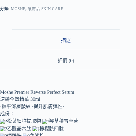
e
r
分類:
MOSHE
,
護膚品 SKIN CARE
n
a
t
i
v
描述
e
:
評價 (0)
Moshe Premier Reverse Perfect Serum
逆轉全效精華 30ml
·撫平深層皺紋 ·提升肌膚彈性·
成份：
松葉細胞提取物
羥基積雪草苷
乙酰基六肽
棕櫚酰四肽
煙酰胺
角鯊烷