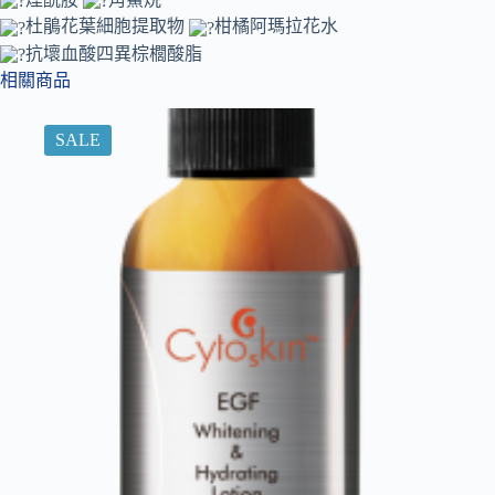
杜鵑花葉細胞提取物
柑橘阿瑪拉花水
抗壞血酸四異棕櫚酸脂
相關商品
SALE