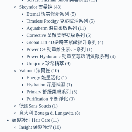
Skeyndor 雪曼婷
48
Eternal 恆美修妍系列
5
Timeless Prodigy 克齡賦活系列
5
Aquatherm 溫泉柔敏系列
11
Corrective 童顏美塑祛紋系列
5
Global Lift 4D逆時空緊緻提升系列
4
Power C+ 勁量維生素C+系列
1
Power Hyaluronic 勁量至尊透明質酸系列
4
Uniqcure 珍希精萃
9
Valmont 法爾曼
10
Energy 能量活化
1
Hydration 深層補濕
1
Primary 舒緩柔膚系列
5
Purification 平衡淨化
3
德國Sans Soucis
1
意大利 Bottega di Lungavita
8
頭髮護理 Hair Care
11
Insight 頭髮護理
10