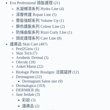
Eva Professional 頭髮護理
21
水凝補濕系列 Hydra Line
4
深層修護 Repair Line
5
豐盈強韌系列 Volume Up
1
鎖色護髮系列 Colour Line
2
防燥曲髮系列 Rizzi Curly Line
1
頭皮護理系列 Care Line
8
護膚品 Skin Care
487
Peel2Glow
1
Skin Tech
7
Aesthetic Dermal
3
Olecule
18
Ankel Marni
22
Biologie Pierre Boutigny 法國凝詩
12
Dermagram
22
Dermagram Salon size
9
Dermalogica
103
DERMIER
8
Jane Iredale
3
彩妝
3
護膚品
2