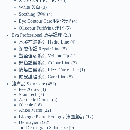
XMF COLLECTION
5
White 美白
3
Soothing 舒敏
4
Eye Contour Care眼部護理
4
Oligopur Purifying 淨化
5
Eva Professional 頭髮護理
21
水凝補濕系列 Hydra Line
4
深層修護 Repair Line
5
豐盈強韌系列 Volume Up
1
鎖色護髮系列 Colour Line
2
防燥曲髮系列 Rizzi Curly Line
1
頭皮護理系列 Care Line
8
護膚品 Skin Care
487
Peel2Glow
1
Skin Tech
7
Aesthetic Dermal
3
Olecule
18
Ankel Marni
22
Biologie Pierre Boutigny 法國凝詩
12
Dermagram
22
Dermagram Salon size
9