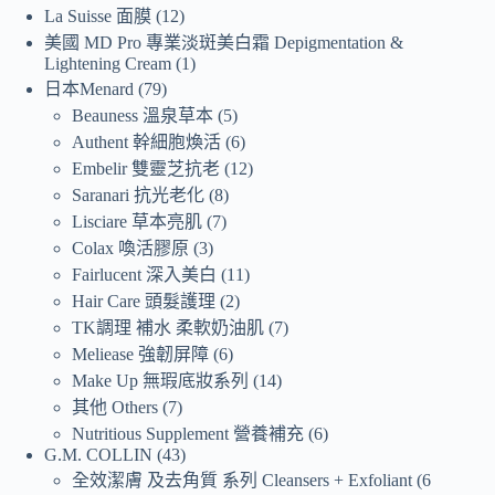
La Suisse 面膜
12
美國 MD Pro 專業淡斑美白霜 Depigmentation &
Lightening Cream
1
日本Menard
79
Beauness 溫泉草本
5
Authent 幹細胞煥活
6
Embelir 雙靈芝抗老
12
Saranari 抗光老化
8
Lisciare 草本亮肌
7
Colax 喚活膠原
3
Fairlucent 深入美白
11
Hair Care 頭髮護理
2
TK調理 補水 柔軟奶油肌
7
Meliease 強韌屏障
6
Make Up 無瑕底妝系列
14
其他 Others
7
Nutritious Supplement 營養補充
6
G.M. COLLIN
43
全效潔膚 及去角質 系列 Cleansers + Exfoliant
6