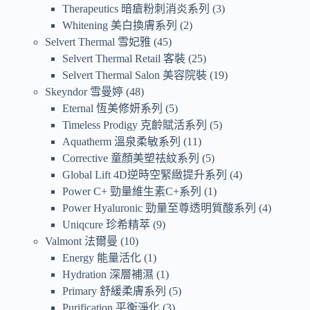
Therapeutics 暗瘡粉刺消炎系列
3
Whitening 美白換膚系列
2
Selvert Thermal 雪妃雅
45
Selvert Thermal Retail 客裝
25
Selvert Thermal Salon 美容院裝
19
Skeyndor 雪曼婷
48
Eternal 恆美修妍系列
5
Timeless Prodigy 克齡賦活系列
5
Aquatherm 溫泉柔敏系列
11
Corrective 童顏美塑祛紋系列
5
Global Lift 4D逆時空緊緻提升系列
4
Power C+ 勁量維生素C+系列
1
Power Hyaluronic 勁量至尊透明質酸系列
4
Uniqcure 珍希精萃
9
Valmont 法爾曼
10
Energy 能量活化
1
Hydration 深層補濕
1
Primary 舒緩柔膚系列
5
Purification 平衡淨化
3