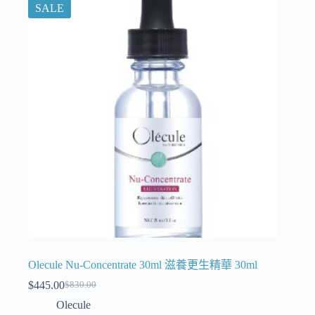
SALE
Olecule Nu-Concentrate 30ml 滋養更生精華 30ml
$
445.00
$
830.00
Olecule