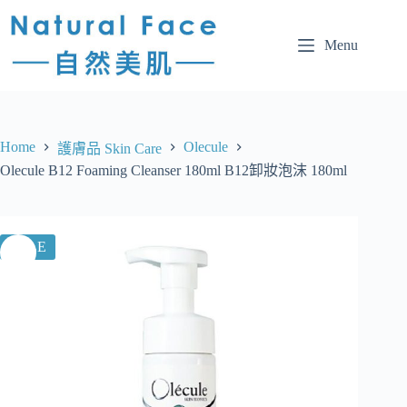
Menu
Home
Olecule
護膚品 Skin Care
Olecule B12 Foaming Cleanser 180ml B12卸妝泡沫 180ml
SALE