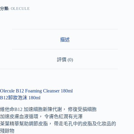
e
r
分類:
OLECULE
n
a
t
i
v
描述
e
:
評價 (0)
Olecule B12 Foaming Cleanser 180ml
B12卸妝泡沫 180ml
維他命B12 加速細胞新陳代謝， 修復受損細胞
加速皮膚血液循環， 令膚色紅潤有光澤
茶葉精華幫助調節皮脂， 帶走毛孔中的皮脂及化妝品的
殘餘物