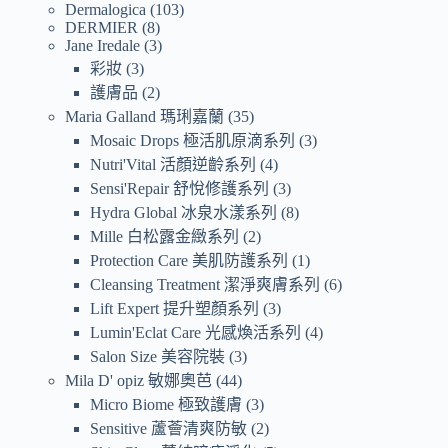
Dermalogica
103
DERMIER
8
Jane Iredale
3
彩妝
3
護膚品
2
Maria Galland 瑪琍嘉蘭
35
Mosaic Drops 極活肌原滴系列
3
Nutri'Vital 活顏逆齡系列
4
Sensi'Repair 舒悅修護系列
3
Hydra Global 冰泉水漾系列
8
Mille 白松露金緻系列
2
Protection Care 美肌防護系列
1
Cleansing Treatment 潔淨爽膚系列
6
Lift Expert 提升塑顏系列
3
Lumin'Eclat Care 光感煥活系列
4
Salon Size 美容院裝
3
Mila D' opiz 敏娜奧芭
44
Micro Biome 極致護膚
3
Sensitive 蘆薈清爽防敏
2