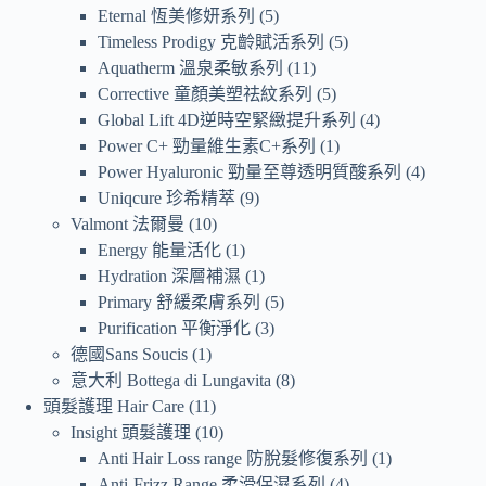
Eternal 恆美修妍系列
5
Timeless Prodigy 克齡賦活系列
5
Aquatherm 溫泉柔敏系列
11
Corrective 童顏美塑祛紋系列
5
Global Lift 4D逆時空緊緻提升系列
4
Power C+ 勁量維生素C+系列
1
Power Hyaluronic 勁量至尊透明質酸系列
4
Uniqcure 珍希精萃
9
Valmont 法爾曼
10
Energy 能量活化
1
Hydration 深層補濕
1
Primary 舒緩柔膚系列
5
Purification 平衡淨化
3
德國Sans Soucis
1
意大利 Bottega di Lungavita
8
頭髮護理 Hair Care
11
Insight 頭髮護理
10
Anti Hair Loss range 防脫髮修復系列
1
Anti-Frizz Range 柔滑保濕系列
4