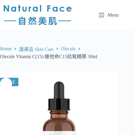
Menu
Home
Olecule
護膚品 Skin Care
Olecule Vitamin C(15) 維他命C15抗氧精華 30ml
SALE