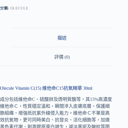
e
r
分類:
OLECULE
n
a
t
i
v
描述
e
:
評價 (0)
Olecule Vitamin C(15) 維他命C15抗氧精華 30ml
成分包括維他命C、硫酸鋅及透明質酸等，其15%高濃度
維他命Ｃ，性質穩定溫和，瞬間滲入皮膚底層，保護細
胞組織，增強抵抗紫外線侵入能力。維他命Ｃ不單是高
效抗氧物，更可同時美白、抗發炎、活化細胞等，加速
黑色素代謝、刺激膠原蛋白增生，減淡黑斑及皺紋等問