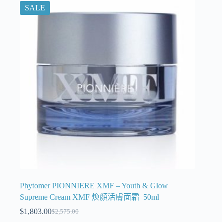
SALE
Phytomer PIONNIERE XMF – Youth & Glow
Supreme Cream XMF 焕顏活膚面霜 50ml
$
1,803.00
$
2,575.00