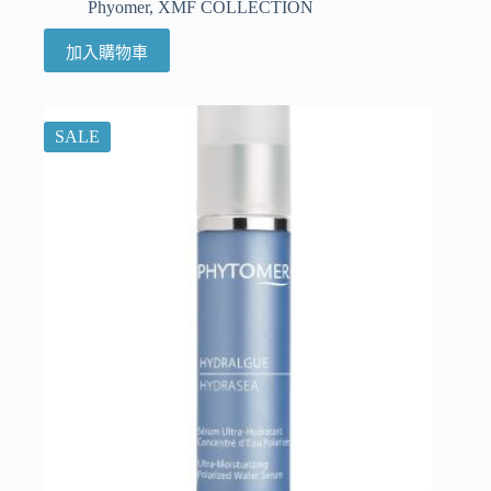
Phyomer
,
XMF COLLECTION
加入購物車
SALE