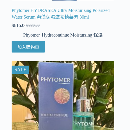
Phytomer HYDRASEA Ultra-Moisturizing Polarized
Water Serum 海藻保濕滋養精華素 30ml
$
616.00
$
880.00
Phyomer
,
Hydracontinue Moisturzing 保濕
加入購物車
SALE