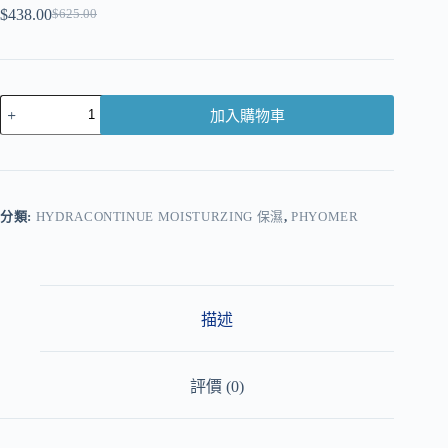
$
438.00
$
625.00
加入購物車
A
l
t
e
r
分類:
HYDRACONTINUE MOISTURZING 保濕
,
PHYOMER
n
a
t
i
v
描述
e
:
評價 (0)