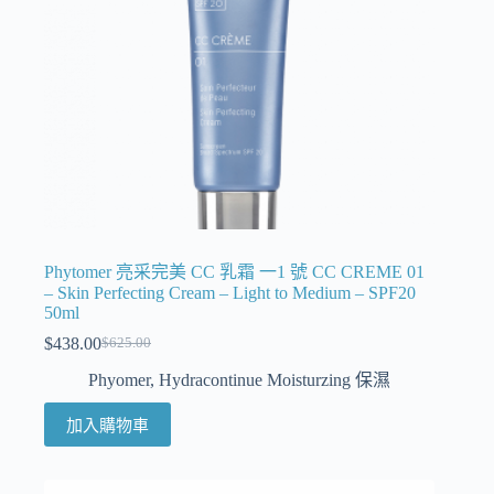
Phytomer 亮采完美 CC 乳霜 一1 號 CC CREME 01
– Skin Perfecting Cream – Light to Medium – SPF20
50ml
$
438.00
$
625.00
Phyomer
,
Hydracontinue Moisturzing 保濕
加入購物車