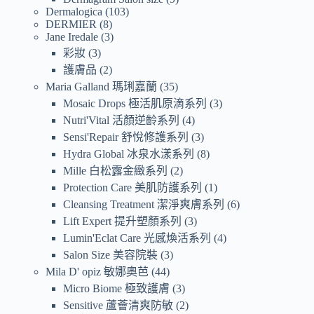
Dermalogica
103
DERMIER
8
Jane Iredale
3
彩妝
3
護膚品
2
Maria Galland 瑪琍嘉蘭
35
Mosaic Drops 極活肌原滴系列
3
Nutri'Vital 活顏逆齡系列
4
Sensi'Repair 舒悅修護系列
3
Hydra Global 冰泉水漾系列
8
Mille 白松露金緻系列
2
Protection Care 美肌防護系列
1
Cleansing Treatment 潔淨爽膚系列
6
Lift Expert 提升塑顏系列
3
Lumin'Eclat Care 光感煥活系列
4
Salon Size 美容院裝
3
Mila D' opiz 敏娜奧芭
44
Micro Biome 極致護膚
3
Sensitive 蘆薈清爽防敏
2