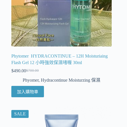
Phytomer HYDRACONTINUE – 12H Moisturiaing
Flash Gel 12 小時強效保濕啫喱 30ml
$
490.00
$
700.00
Phyomer
,
Hydracontinue Moisturzing 保濕
加入購物車
SALE