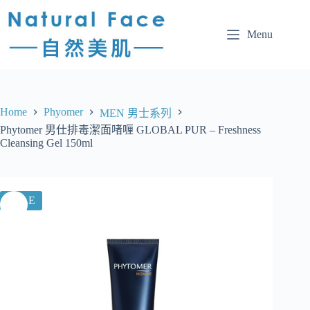
Menu
Home
Phyomer
MEN 男士系列
Phytomer 男仕排毒潔面啫喱 GLOBAL PUR – Freshness
Cleansing Gel 150ml
SALE