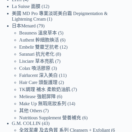
La Suisse 面膜
12
美國 MD Pro 專業淡斑美白霜 Depigmentation &
Lightening Cream
1
日本Menard
79
Beauness 溫泉草本
5
Authent 幹細胞煥活
6
Embelir 雙靈芝抗老
12
Saranari 抗光老化
8
Lisciare 草本亮肌
7
Colax 喚活膠原
3
Fairlucent 深入美白
11
Hair Care 頭髮護理
2
TK調理 補水 柔軟奶油肌
7
Meliease 強韌屏障
6
Make Up 無瑕底妝系列
14
其他 Others
7
Nutritious Supplement 營養補充
6
G.M. COLLIN
43
全效潔膚 及去角質 系列 Cleansers + Exfoliant
6