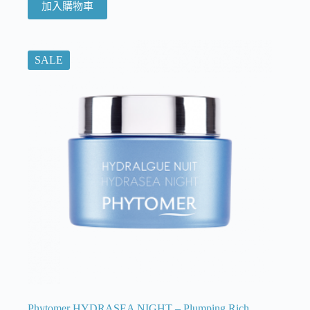
加入購物車
SALE
Phytomer HYDRASEA NIGHT – Plumping Rich