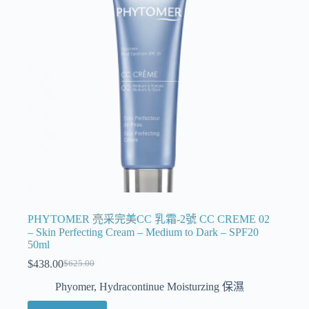
PHYTOMER 亮采完美CC 乳霜-2號 CC CREME 02
– Skin Perfecting Cream – Medium to Dark – SPF20
50ml
$
438.00
$
625.00
Phyomer
,
Hydracontinue Moisturzing 保濕