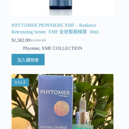
PHYTOMER PIONNIERE XMF – Radiance
Retexturing Serum XMF 全效緊緻精華 30ml
$
1,582.00
$
2,260.00
Phyomer
,
XMF COLLECTION
加入購物車
SALE