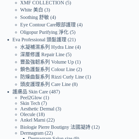
XMF COLLECTION
5
White 美白
3
Soothing 舒敏
4
Eye Contour Care眼部護理
4
Oligopur Purifying 淨化
5
Eva Professional 頭髮護理
21
水凝補濕系列 Hydra Line
4
深層修護 Repair Line
5
豐盈強韌系列 Volume Up
1
鎖色護髮系列 Colour Line
2
防燥曲髮系列 Rizzi Curly Line
1
頭皮護理系列 Care Line
8
護膚品 Skin Care
487
Peel2Glow
1
Skin Tech
7
Aesthetic Dermal
3
Olecule
18
Ankel Marni
22
Biologie Pierre Boutigny 法國凝詩
12
Dermagram
22
Dermagram Salon size
9