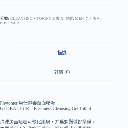
l
t
e
r
分類:
CLEANSING + TONING潔膚 及 爽膚
,
MEN 男士系列
,
PHYOMER
n
a
t
i
v
e
描述
:
評價 (0)
Phytomer 男仕排毒潔面啫喱
GLOBAL PUR – Freshness Cleansing Gel 150ml
泡沫潔面啫喱可軟化肌膚，并爲剃鬚做好準備。