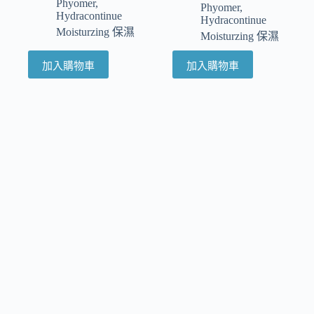
Phyomer
,
Phyomer
,
Hydracontinue
Hydracontinue
Moisturzing 保濕
Moisturzing 保濕
加入購物車
加入購物車