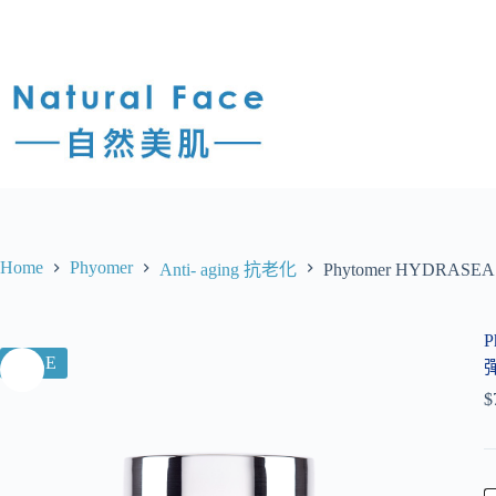
Home
Phyomer
Anti- aging 抗老化
Phytomer HYDRASE
P
SALE
$