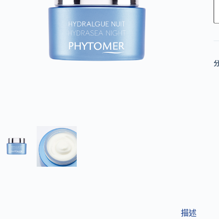
l
t
e
r
n
a
t
i
v
e
:
描述