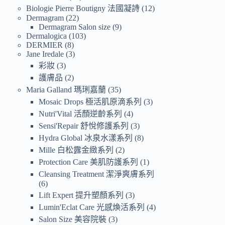
Biologie Pierre Boutigny 法國凝詩
12
Dermagram
22
Dermagram Salon size
9
Dermalogica
103
DERMIER
8
Jane Iredale
3
彩妝
3
護膚品
2
Maria Galland 瑪琍嘉蘭
35
Mosaic Drops 極活肌原滴系列
3
Nutri'Vital 活顏逆齡系列
4
Sensi'Repair 舒悅修護系列
3
Hydra Global 冰泉水漾系列
8
Mille 白松露金緻系列
2
Protection Care 美肌防護系列
1
Cleansing Treatment 潔淨爽膚系列
6
Lift Expert 提升塑顏系列
3
Lumin'Eclat Care 光感煥活系列
4
Salon Size 美容院裝
3