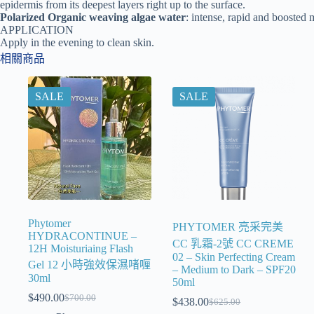
epidermis from its deepest layers right up to the surface.
Polarized Organic weaving algae water
: intense, rapid and boosted 
APPLICATION
Apply in the evening to clean skin.
相關商品
SALE
SALE
Phytomer
PHYTOMER 亮采完美
HYDRACONTINUE –
CC 乳霜-2號 CC CREME
12H Moisturiaing Flash
02 – Skin Perfecting Cream
Gel 12 小時強效保濕啫喱
– Medium to Dark – SPF20
30ml
50ml
$
490.00
$
700.00
$
438.00
$
625.00