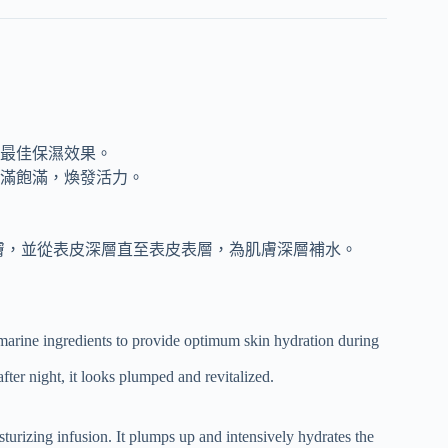
最佳保濕效果。
滿飽滿，煥發活力。
膚，並從表皮深層直至表皮表層，為肌膚深層補水。
 marine ingredients to provide optimum skin hydration during
ter night, it looks plumped and revitalized.
turizing infusion. It plumps up and intensively hydrates the