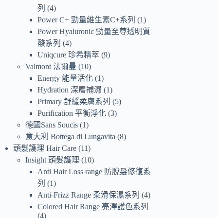
列
4
Power C+ 勁量維生素C+系列
1
Power Hyaluronic 勁量至尊透明質
酸系列
4
Uniqcure 珍希精萃
9
Valmont 法爾曼
10
Energy 能量活化
1
Hydration 深層補濕
1
Primary 舒緩柔膚系列
5
Purification 平衡淨化
3
德國Sans Soucis
1
意大利 Bottega di Lungavita
8
頭髮護理 Hair Care
11
Insight 頭髮護理
10
Anti Hair Loss range 防脫髮修復系
列
1
Anti-Frizz Range 柔滑保濕系列
4
Colored Hair Range 亮澤護色系列
4