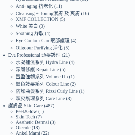
Anti- aging 抗老化
11
Cleansing + Toning潔膚 及 爽膚
16
XMF COLLECTION
5
White 美白
3
Soothing 舒敏
4
Eye Contour Care眼部護理
4
Oligopur Purifying 淨化
5
Eva Professional 頭髮護理
21
水凝補濕系列 Hydra Line
4
深層修護 Repair Line
5
豐盈強韌系列 Volume Up
1
鎖色護髮系列 Colour Line
2
防燥曲髮系列 Rizzi Curly Line
1
頭皮護理系列 Care Line
8
護膚品 Skin Care
487
Peel2Glow
1
Skin Tech
7
Aesthetic Dermal
3
Olecule
18
Ankel Marni
22