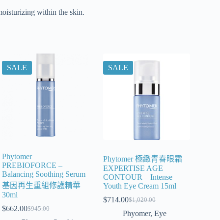
moisturizing within the skin.
SALE
SALE
Phytomer
Phytomer 極緻青春眼霜
PREBIOFORCE –
EXPERTISE AGE
Balancing Soothing Serum
CONTOUR – Intense
基因再生重組修護精華
Youth Eye Cream 15ml
30ml
$
714.00
$
1,020.00
$
662.00
$
945.00
Phyomer
,
Eye