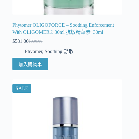
Phytomer OLIGOFORCE – Soothing Enforcement
With OLIGOMER® 30ml 抗敏精華素 30ml
$
581.00
$
830.00
Phyomer
,
Soothing 舒敏
加入購物車
SALE