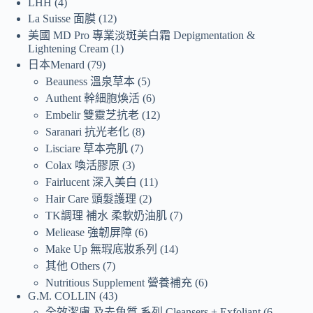
LHH
4
La Suisse 面膜
12
美國 MD Pro 專業淡斑美白霜 Depigmentation &
Lightening Cream
1
日本Menard
79
Beauness 溫泉草本
5
Authent 幹細胞煥活
6
Embelir 雙靈芝抗老
12
Saranari 抗光老化
8
Lisciare 草本亮肌
7
Colax 喚活膠原
3
Fairlucent 深入美白
11
Hair Care 頭髮護理
2
TK調理 補水 柔軟奶油肌
7
Meliease 強韌屏障
6
Make Up 無瑕底妝系列
14
其他 Others
7
Nutritious Supplement 營養補充
6
G.M. COLLIN
43
全效潔膚 及去角質 系列 Cleansers + Exfoliant
6