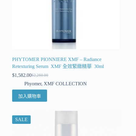
PHYTOMER PIONNIERE XMF – Radiance
Retexturing Serum XMF 全效緊緻精華 30ml
$
1,582.00
$
2,260.00
Phyomer
,
XMF COLLECTION
加入購物車
SALE