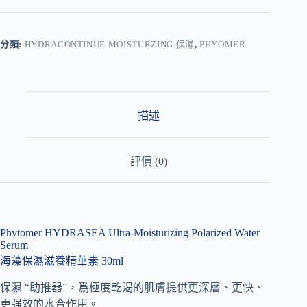
l
t
e
r
分類:
HYDRACONTINUE MOISTURZING 保濕
,
PHYOMER
n
a
t
i
v
描述
e
:
評價 (0)
Phytomer HYDRASEA Ultra-Moisturizing Polarized Water
Serum
海藻保濕滋養精華素 30ml
保濕 “助推器”，爲極度乾渴的肌膚提供更深層、更快、
更强效的水合作用。