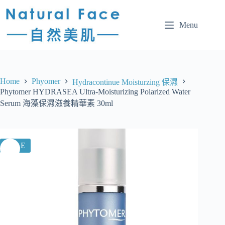
Menu
Home
Phyomer
Hydracontinue Moisturzing 保濕
Phytomer HYDRASEA Ultra-Moisturizing Polarized Water
Serum 海藻保濕滋養精華素 30ml
SALE