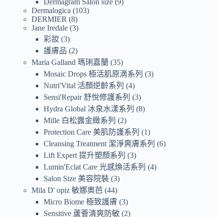
Dermagram Salon size
9
Dermalogica
103
DERMIER
8
Jane Iredale
3
彩妝
3
護膚品
2
Maria Galland 瑪琍嘉蘭
35
Mosaic Drops 極活肌原滴系列
3
Nutri'Vital 活顏逆齡系列
4
Sensi'Repair 舒悅修護系列
3
Hydra Global 冰泉水漾系列
8
Mille 白松露金緻系列
2
Protection Care 美肌防護系列
1
Cleansing Treatment 潔淨爽膚系列
6
Lift Expert 提升塑顏系列
3
Lumin'Eclat Care 光感煥活系列
4
Salon Size 美容院裝
3
Mila D' opiz 敏娜奧芭
44
Micro Biome 極致護膚
3
Sensitive 蘆薈清爽防敏
2