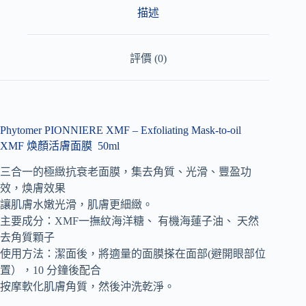
v
描述
e
:
評價 (0)
Phytomer PIONNIERE XMF – Exfoliating Mask-to-oil
XMF 焕顏活膚面膜 50ml
三合一的極緻抗衰老面膜，集去角質、光滑、豐盈功
效，焕膚效果
讓肌膚水嫩光滑，肌膚更細緻。
主要成分：XMF一撫紋海洋糖、 有機海蓮子油、 天然
去角質顆子
使用方法：潔面後，將適量的面膜搽在面部(避開眼部位
置），10 分鐘後配合
按摩軟化肌膚角質，然後沖洗乾淨。