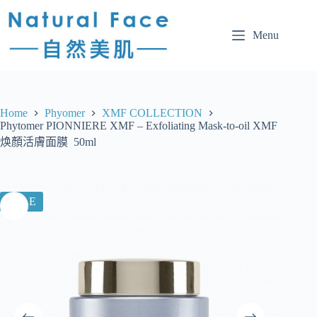
Menu
Home
Phyomer
XMF COLLECTION
Phytomer PIONNIERE XMF – Exfoliating Mask-to-oil XMF
焕顏活膚面膜 50ml
SALE