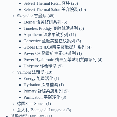
Selvert Thermal Retail 客裝
25
Selvert Thermal Salon 美容院裝
19
Skeyndor 雪曼婷
48
Eternal 恆美修妍系列
5
Timeless Prodigy 克齡賦活系列
5
Aquatherm 溫泉柔敏系列
11
Corrective 童顏美塑祛紋系列
5
Global Lift 4D逆時空緊緻提升系列
4
Power C+ 勁量維生素C+系列
1
Power Hyaluronic 勁量至尊透明質酸系列
4
Uniqcure 珍希精萃
9
Valmont 法爾曼
10
Energy 能量活化
1
Hydration 深層補濕
1
Primary 舒緩柔膚系列
5
Purification 平衡淨化
3
德國Sans Soucis
1
意大利 Bottega di Lungavita
8
頭髮護理 Hair Care
11