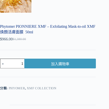
Phytomer PIONNIERE XMF – Exfoliating Mask-to-oil XMF
焕顏活膚面膜 50ml
$
966.00
$
1,380.00
加入購物車
A
l
t
e
r
分類:
PHYOMER
,
XMF COLLECTION
n
a
t
i