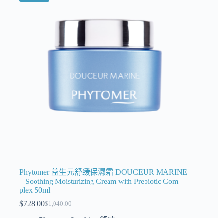
Phytomer 益生元舒缓保濕霜 DOUCEUR MARINE
– Soothing Moisturizing Cream with Prebiotic Com –
plex 50ml
$
728.00
$
1,040.00