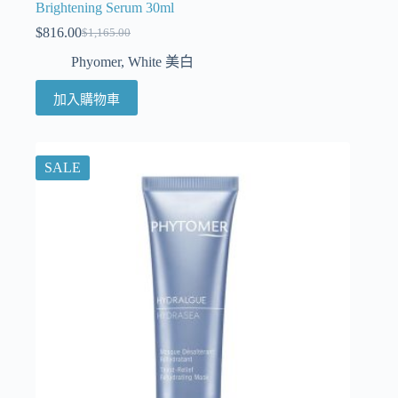
Brightening Serum 30ml
$
816.00
$
1,165.00
Phyomer
,
White 美白
加入購物車
SALE