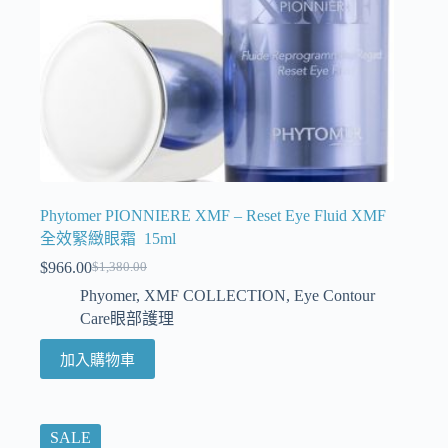
Phytomer PIONNIERE XMF – Reset Eye Fluid XMF
全效緊緻眼霜 15ml
$
966.00
$
1,380.00
Phyomer
,
XMF COLLECTION
,
Eye Contour
Care眼部護理
加入購物車
SALE