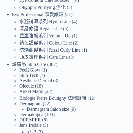
Eye Contour Care眼部護理
4
Oligopur Purifying 淨化
5
Eva Professional 頭髮護理
21
水凝補濕系列 Hydra Line
4
深層修護 Repair Line
5
豐盈強韌系列 Volume Up
1
鎖色護髮系列 Colour Line
2
防燥曲髮系列 Rizzi Curly Line
1
頭皮護理系列 Care Line
8
護膚品 Skin Care
487
Peel2Glow
1
Skin Tech
7
Aesthetic Dermal
3
Olecule
18
Ankel Marni
22
Biologie Pierre Boutigny 法國凝詩
12
Dermagram
22
Dermagram Salon size
9
Dermalogica
103
DERMIER
8
Jane Iredale
3
彩妝
3