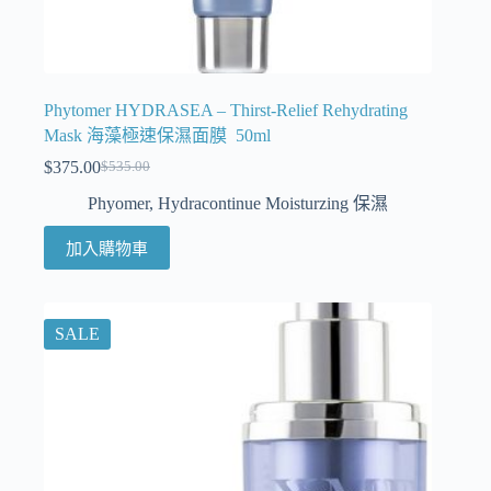
Phytomer HYDRASEA – Thirst-Relief Rehydrating
Mask 海藻極速保濕面膜 50ml
$
375.00
$
535.00
Phyomer
,
Hydracontinue Moisturzing 保濕
加入購物車
SALE