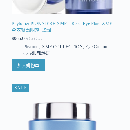
Phytomer PIONNIERE XMF – Reset Eye Fluid XMF
全效緊緻眼霜 15ml
$
966.00
$
1,380.00
Phyomer
,
XMF COLLECTION
,
Eye Contour
Care眼部護理
加入購物車
SALE