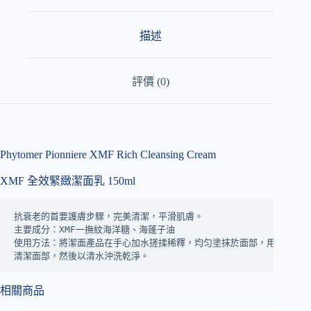
i
v
e
描述
:
評價 (0)
Phytomer Pionniere XMF Rich Cleansing Cream
XMF 全效緊緻潔面乳 150ml
抗衰老的首要護膚步驟，完美清潔，平滑肌膚。

主要成分：XMF一撫紋海洋糖、海蓬子油

使用方法：將潔面產品在手心加水搓揉稀釋，均匀塗抹於面部，用手指打圈
清潔面部，然後以清水沖洗乾淨。
相關商品