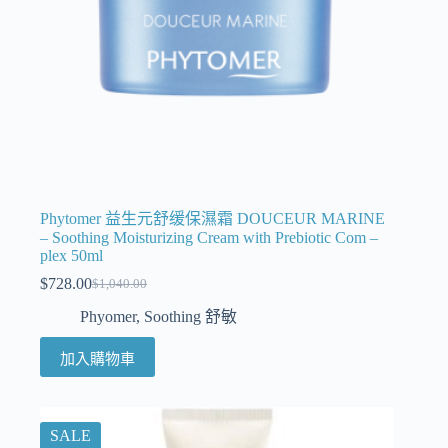
Phytomer 益生元舒缓保濕霜 DOUCEUR MARINE
– Soothing Moisturizing Cream with Prebiotic Com –
plex 50ml
$
728.00
$
1,040.00
Phyomer
,
Soothing 舒敏
加入購物車
SALE