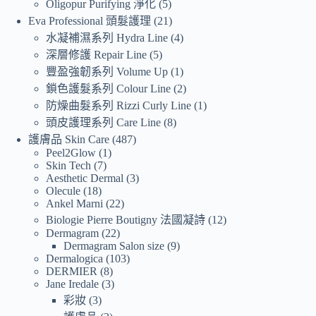
Oligopur Purifying 淨化
5
Eva Professional 頭髮護理
21
水凝補濕系列 Hydra Line
4
深層修護 Repair Line
5
豐盈強韌系列 Volume Up
1
鎖色護髮系列 Colour Line
2
防燥曲髮系列 Rizzi Curly Line
1
頭皮護理系列 Care Line
8
護膚品 Skin Care
487
Peel2Glow
1
Skin Tech
7
Aesthetic Dermal
3
Olecule
18
Ankel Marni
22
Biologie Pierre Boutigny 法國凝詩
12
Dermagram
22
Dermagram Salon size
9
Dermalogica
103
DERMIER
8
Jane Iredale
3
彩妝
3