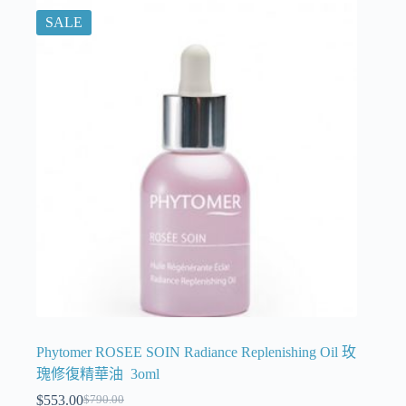
SALE
Phytomer ROSEE SOIN Radiance Replenishing Oil 玫
瑰修復精華油 3oml
$
553.00
$
790.00