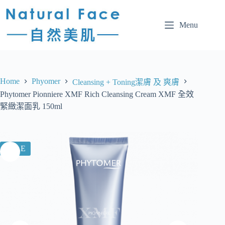
Menu
Home
Phyomer
Cleansing + Toning潔膚 及 爽膚
Phytomer Pionniere XMF Rich Cleansing Cream XMF 全效
緊緻潔面乳 150ml
SALE