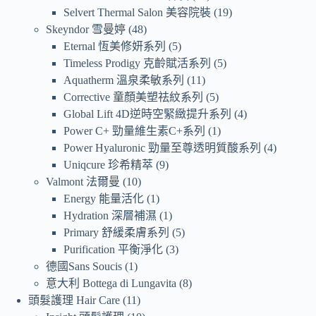
Selvert Thermal Salon 美容院裝
19
Skeyndor 雪曼婷
48
Eternal 恆美修妍系列
5
Timeless Prodigy 克齡賦活系列
5
Aquatherm 溫泉柔敏系列
11
Corrective 童顏美塑祛紋系列
5
Global Lift 4D逆時空緊緻提升系列
4
Power C+ 勁量維生素C+系列
1
Power Hyaluronic 勁量至尊透明質酸系列
4
Uniqcure 珍希精萃
9
Valmont 法爾曼
10
Energy 能量活化
1
Hydration 深層補濕
1
Primary 舒緩柔膚系列
5
Purification 平衡淨化
3
德國Sans Soucis
1
意大利 Bottega di Lungavita
8
頭髮護理 Hair Care
11