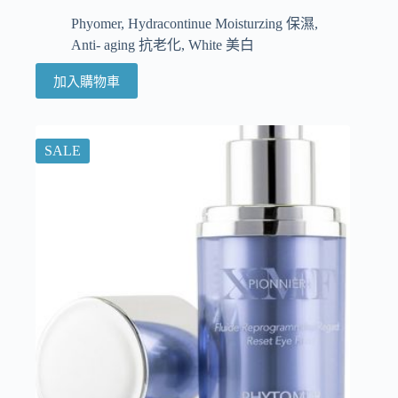
Phyomer
,
Hydracontinue Moisturzing 保濕
,
Anti- aging 抗老化
,
White 美白
加入購物車
SALE