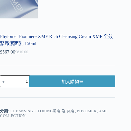
Phytomer Pionniere XMF Rich Cleansing Cream XMF 全效
緊緻潔面乳 150ml
$
567.00
$
810.00
加入購物車
A
l
t
e
r
分類:
CLEANSING + TONING潔膚 及 爽膚
,
PHYOMER
,
XMF
COLLECTION
n
a
t