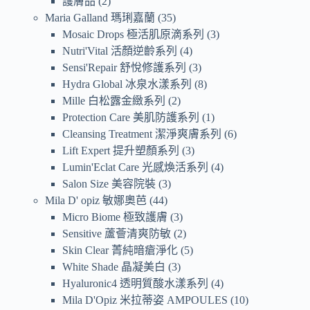
護膚品
2
Maria Galland 瑪琍嘉蘭
35
Mosaic Drops 極活肌原滴系列
3
Nutri'Vital 活顏逆齡系列
4
Sensi'Repair 舒悅修護系列
3
Hydra Global 冰泉水漾系列
8
Mille 白松露金緻系列
2
Protection Care 美肌防護系列
1
Cleansing Treatment 潔淨爽膚系列
6
Lift Expert 提升塑顏系列
3
Lumin'Eclat Care 光感煥活系列
4
Salon Size 美容院裝
3
Mila D' opiz 敏娜奧芭
44
Micro Biome 極致護膚
3
Sensitive 蘆薈清爽防敏
2
Skin Clear 菁純暗瘡淨化
5
White Shade 晶凝美白
3
Hyaluronic4 透明質酸水漾系列
4
Mila D'Opiz 米拉蒂姿 AMPOULES
10