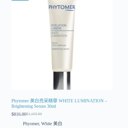
Phytomer 美白亮采精華 WHITE LUMINATION –
Brightening Serum 30ml
$
816.00
$
1,165.00
Phyomer
,
White 美白