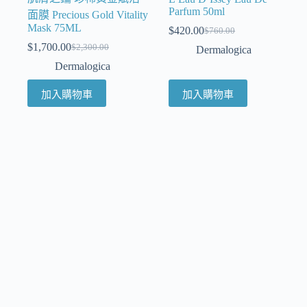
Parfum 50ml
面膜 Precious Gold Vitality
Mask 75ML
$
420.00
$
760.00
$
1,700.00
$
2,300.00
Dermalogica
Dermalogica
加入購物車
加入購物車