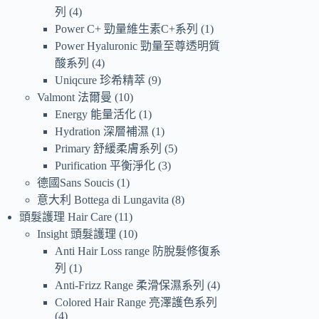
列
4
Power C+ 勁量維生素C+系列
1
Power Hyaluronic 勁量至尊透明質
酸系列
4
Uniqcure 珍希精萃
9
Valmont 法爾曼
10
Energy 能量活化
1
Hydration 深層補濕
1
Primary 舒緩柔膚系列
5
Purification 平衡淨化
3
德國Sans Soucis
1
意大利 Bottega di Lungavita
8
頭髮護理 Hair Care
11
Insight 頭髮護理
10
Anti Hair Loss range 防脫髮修復系
列
1
Anti-Frizz Range 柔滑保濕系列
4
Colored Hair Range 亮澤護色系列
4