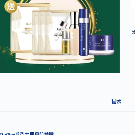
l
t
e
r
n
a
t
i
v
e
:
描述
Raffine反引力嬰兒肌精選