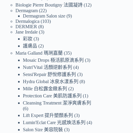
Biologie Pierre Boutigny 法國凝詩
12
Dermagram
22
Dermagram Salon size
9
Dermalogica
103
DERMIER
8
Jane Iredale
3
彩妝
3
護膚品
2
Maria Galland 瑪琍嘉蘭
35
Mosaic Drops 極活肌原滴系列
3
Nutri'Vital 活顏逆齡系列
4
Sensi'Repair 舒悅修護系列
3
Hydra Global 冰泉水漾系列
8
Mille 白松露金緻系列
2
Protection Care 美肌防護系列
1
Cleansing Treatment 潔淨爽膚系列
6
Lift Expert 提升塑顏系列
3
Lumin'Eclat Care 光感煥活系列
4
Salon Size 美容院裝
3