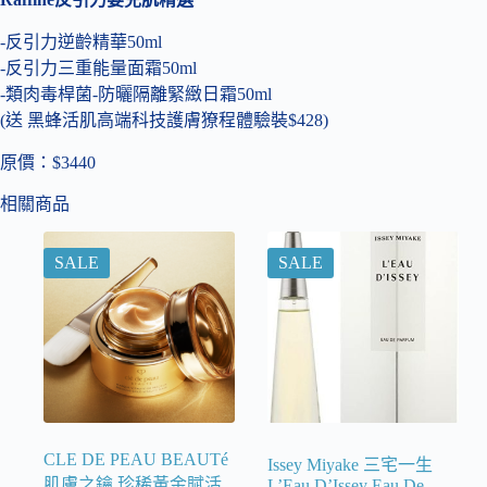
-反引力逆齡精華50ml
-反引力三重能量面霜50ml
-類肉毒桿菌-防曬隔離緊緻日霜50ml
(送 黑蜂活肌高端科技護膚獠程體驗裝$428)
原價：$3440
相關商品
SALE
SALE
CLE DE PEAU BEAUTé
Issey Miyake 三宅一生
肌膚之鑰 珍稀黃金賦活
L’Eau D’Issey Eau De