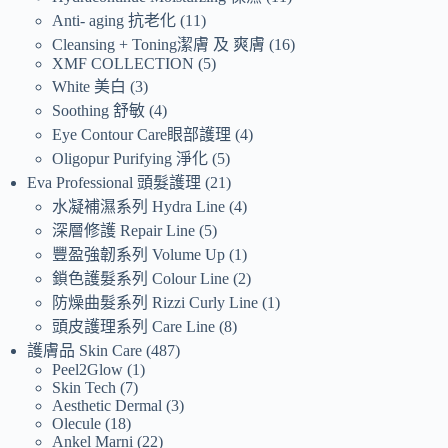
Anti- aging 抗老化
11
Cleansing + Toning潔膚 及 爽膚
16
XMF COLLECTION
5
White 美白
3
Soothing 舒敏
4
Eye Contour Care眼部護理
4
Oligopur Purifying 淨化
5
Eva Professional 頭髮護理
21
水凝補濕系列 Hydra Line
4
深層修護 Repair Line
5
豐盈強韌系列 Volume Up
1
鎖色護髮系列 Colour Line
2
防燥曲髮系列 Rizzi Curly Line
1
頭皮護理系列 Care Line
8
護膚品 Skin Care
487
Peel2Glow
1
Skin Tech
7
Aesthetic Dermal
3
Olecule
18
Ankel Marni
22