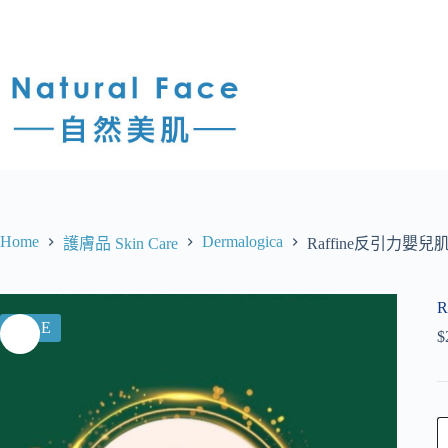
Home
Dermalogica
護膚品 Skin Care
Raffine反引力嬰兒
SALE
$