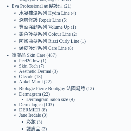
Eva Professional 頭髮護理
21
水凝補濕系列 Hydra Line
4
深層修護 Repair Line
5
豐盈強韌系列 Volume Up
1
鎖色護髮系列 Colour Line
2
防燥曲髮系列 Rizzi Curly Line
1
頭皮護理系列 Care Line
8
護膚品 Skin Care
487
Peel2Glow
1
Skin Tech
7
Aesthetic Dermal
3
Olecule
18
Ankel Marni
22
Biologie Pierre Boutigny 法國凝詩
12
Dermagram
22
Dermagram Salon size
9
Dermalogica
103
DERMIER
8
Jane Iredale
3
彩妝
3
護膚品
2