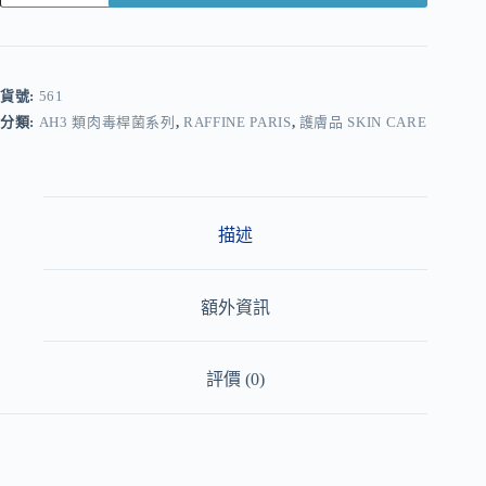
A
l
t
e
r
貨號:
561
n
分類:
AH3 類肉毒桿菌系列
,
RAFFINE PARIS
,
護膚品 SKIN CARE
a
t
i
v
e
:
描述
額外資訊
評價 (0)