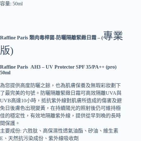
容量: 50ml
專業
Raffine Paris 類肉毒桿菌-防曬隔離緊緻日霜 – (
版)
Raffine Paris AH3 – UV Protector SPF 35/PA++ (pro)
50ml
為您提供高度防曬之餘，也為肌膚保養及無瑕彩妝劃下
了最完美的句號。防曬隔離緊緻日霜可高效隔離UVA與
UVB高達10小時，抵抗紫外線對肌膚所造成的傷害及避
免日後膚色出現變黃，在持續陽光的照射後仍可維持極
佳的穩定性，有效地隔離紫外線，提供從早到晚的長時
間保護。
主要成份: 六胜肽、高保濕性透氣油酯、矽油、維生素
E、天然抗污染成份、紫外線吸收劑