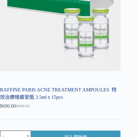
RAFFINE PARIS ACNE TREATMENT AMPOULES 特
效治療暗瘡安瓶 3.5ml x 15pcs
$
690.00
$
990.00