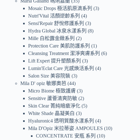
Maria Galland 瑪琍嘉蘭
35
Mosaic Drops 極活肌原滴系列
3
Nutri'Vital 活顏逆齡系列
4
Sensi'Repair 舒悅修護系列
3
Hydra Global 冰泉水漾系列
8
Mille 白松露金緻系列
2
Protection Care 美肌防護系列
1
Cleansing Treatment 潔淨爽膚系列
6
Lift Expert 提升塑顏系列
3
Lumin'Eclat Care 光感煥活系列
4
Salon Size 美容院裝
3
Mila D' opiz 敏娜奧芭
44
Micro Biome 極致護膚
3
Sensitive 蘆薈清爽防敏
2
Skin Clear 菁純暗瘡淨化
5
White Shade 晶凝美白
3
Hyaluronic4 透明質酸水漾系列
4
Mila D'Opiz 米拉蒂姿 AMPOULES
10
CONCENTRATE 安瓶 系列
10