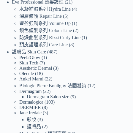
Eva Professional 頭髮護理
21
水凝補濕系列 Hydra Line
4
深層修護 Repair Line
5
豐盈強韌系列 Volume Up
1
鎖色護髮系列 Colour Line
2
防燥曲髮系列 Rizzi Curly Line
1
頭皮護理系列 Care Line
8
護膚品 Skin Care
487
Peel2Glow
1
Skin Tech
7
Aesthetic Dermal
3
Olecule
18
Ankel Marni
22
Biologie Pierre Boutigny 法國凝詩
12
Dermagram
22
Dermagram Salon size
9
Dermalogica
103
DERMIER
8
Jane Iredale
3
彩妝
3
護膚品
2