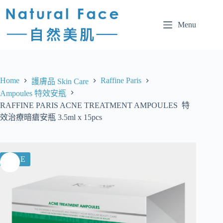
Menu
Home
Raffine Paris
護膚品 Skin Care
Ampoules 特效安瓶
RAFFINE PARIS ACNE TREATMENT AMPOULES 特
效治療暗瘡安瓶 3.5ml x 15pcs
SALE