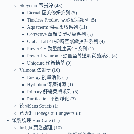
Skeyndor 雪曼婷
48
Eternal 恆美修妍系列
5
Timeless Prodigy 克齡賦活系列
5
Aquatherm 溫泉柔敏系列
11
Corrective 童顏美塑祛紋系列
5
Global Lift 4D逆時空緊緻提升系列
4
Power C+ 勁量維生素C+系列
1
Power Hyaluronic 勁量至尊透明質酸系列
4
Uniqcure 珍希精萃
9
Valmont 法爾曼
10
Energy 能量活化
1
Hydration 深層補濕
1
Primary 舒緩柔膚系列
5
Purification 平衡淨化
3
德國Sans Soucis
1
意大利 Bottega di Lungavita
8
頭髮護理 Hair Care
11
Insight 頭髮護理
10