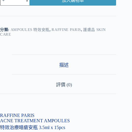
加入購物車
A
l
t
e
r
分類:
AMPOULES 特效安瓶
,
RAFFINE PARIS
,
護膚品 SKIN
CARE
n
a
t
i
v
e
描述
:
評價 (0)
RAFFINE PARIS
ACNE TREATMENT AMPOULES
特效治療暗瘡安瓶 3.5ml x 15pcs