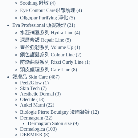
Soothing 舒敏
4
Eye Contour Care眼部護理
4
Oligopur Purifying 淨化
5
Eva Professional 頭髮護理
21
水凝補濕系列 Hydra Line
4
深層修護 Repair Line
5
豐盈強韌系列 Volume Up
1
鎖色護髮系列 Colour Line
2
防燥曲髮系列 Rizzi Curly Line
1
頭皮護理系列 Care Line
8
護膚品 Skin Care
487
Peel2Glow
1
Skin Tech
7
Aesthetic Dermal
3
Olecule
18
Ankel Marni
22
Biologie Pierre Boutigny 法國凝詩
12
Dermagram
22
Dermagram Salon size
9
Dermalogica
103
DERMIER
8