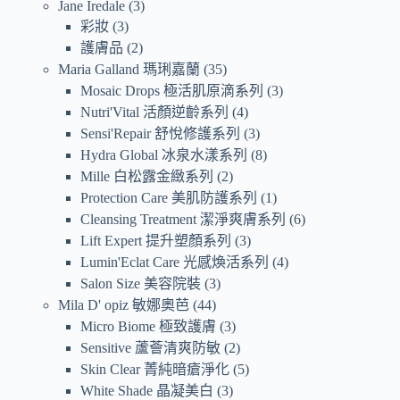
Jane Iredale
3
彩妝
3
護膚品
2
Maria Galland 瑪琍嘉蘭
35
Mosaic Drops 極活肌原滴系列
3
Nutri'Vital 活顏逆齡系列
4
Sensi'Repair 舒悅修護系列
3
Hydra Global 冰泉水漾系列
8
Mille 白松露金緻系列
2
Protection Care 美肌防護系列
1
Cleansing Treatment 潔淨爽膚系列
6
Lift Expert 提升塑顏系列
3
Lumin'Eclat Care 光感煥活系列
4
Salon Size 美容院裝
3
Mila D' opiz 敏娜奧芭
44
Micro Biome 極致護膚
3
Sensitive 蘆薈清爽防敏
2
Skin Clear 菁純暗瘡淨化
5
White Shade 晶凝美白
3