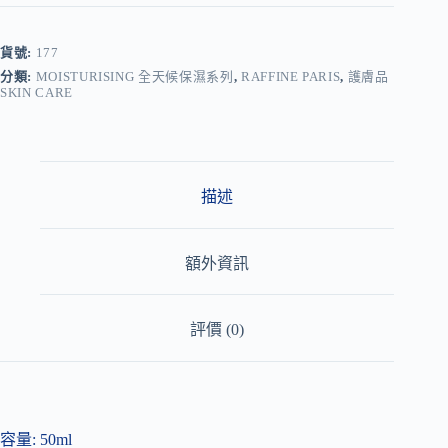
t
e
r
貨號:
177
n
分類:
MOISTURISING 全天候保濕系列
,
RAFFINE PARIS
,
護膚品
a
SKIN CARE
t
i
v
e
:
描述
額外資訊
評價 (0)
容量: 50ml