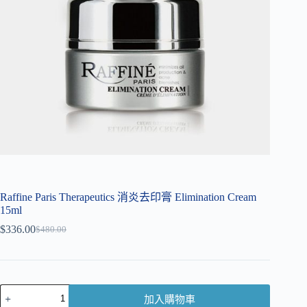
Raffine Paris Therapeutics 消炎去印膏 Elimination Cream
15ml
$
336.00
$
480.00
加入購物車