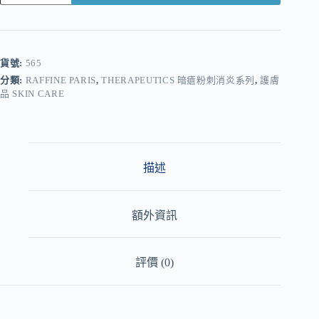
A
l
t
e
r
貨號:
565
n
分類:
RAFFINE PARIS
,
THERAPEUTICS 暗瘡粉刺消炎系列
,
護膚
a
品 SKIN CARE
t
i
v
e
:
描述
額外資訊
評價 (0)