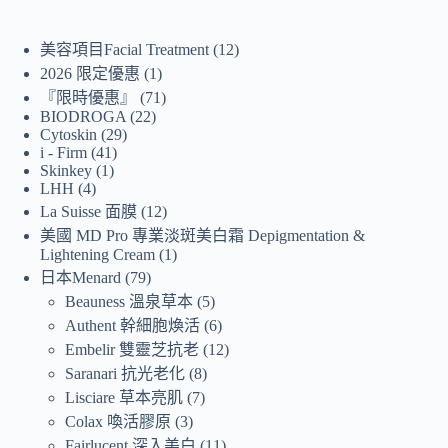
美容項目Facial Treatment
12
2026 限定優惠
1
『限時優惠』
71
BIODROGA
22
Cytoskin
29
i - Firm
41
Skinkey
1
LHH
4
La Suisse 面膜
12
美國 MD Pro 專業淡斑美白霜 Depigmentation &
Lightening Cream
1
日本Menard
79
Beauness 溫泉草本
5
Authent 幹細胞煥活
6
Embelir 雙靈芝抗老
12
Saranari 抗光老化
8
Lisciare 草本亮肌
7
Colax 喚活膠原
3
Fairlucent 深入美白
11