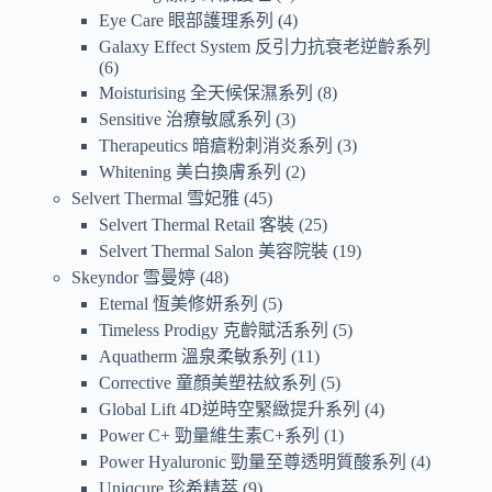
Eye Care 眼部護理系列
4
Galaxy Effect System 反引力抗衰老逆齡系列
6
Moisturising 全天候保濕系列
8
Sensitive 治療敏感系列
3
Therapeutics 暗瘡粉刺消炎系列
3
Whitening 美白換膚系列
2
Selvert Thermal 雪妃雅
45
Selvert Thermal Retail 客裝
25
Selvert Thermal Salon 美容院裝
19
Skeyndor 雪曼婷
48
Eternal 恆美修妍系列
5
Timeless Prodigy 克齡賦活系列
5
Aquatherm 溫泉柔敏系列
11
Corrective 童顏美塑祛紋系列
5
Global Lift 4D逆時空緊緻提升系列
4
Power C+ 勁量維生素C+系列
1
Power Hyaluronic 勁量至尊透明質酸系列
4
Uniqcure 珍希精萃
9