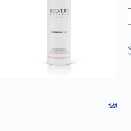
l
t
e
r
n
S
a
t
i
v
e
:
描述