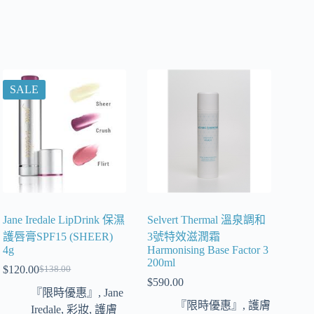
SALE
Jane Iredale LipDrink 保濕
Selvert Thermal 溫泉調和
護唇膏SPF15 (SHEER)
3號特效滋潤霜
4g
Harmonising Base Factor 3
200ml
$
120.00
$
138.00
$
590.00
『限時優惠』
,
Jane
『限時優惠』
,
護膚
Iredale
,
彩妝
,
護膚