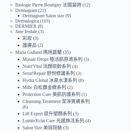
Biologie Pierre Boutigny 法國凝詩
12
Dermagram
22
Dermagram Salon size
9
Dermalogica
103
DERMIER
8
Jane Iredale
3
彩妝
3
護膚品
2
Maria Galland 瑪琍嘉蘭
35
Mosaic Drops 極活肌原滴系列
3
Nutri'Vital 活顏逆齡系列
4
Sensi'Repair 舒悅修護系列
3
Hydra Global 冰泉水漾系列
8
Mille 白松露金緻系列
2
Protection Care 美肌防護系列
1
Cleansing Treatment 潔淨爽膚系列
6
Lift Expert 提升塑顏系列
3
Lumin'Eclat Care 光感煥活系列
4
Salon Size 美容院裝
3