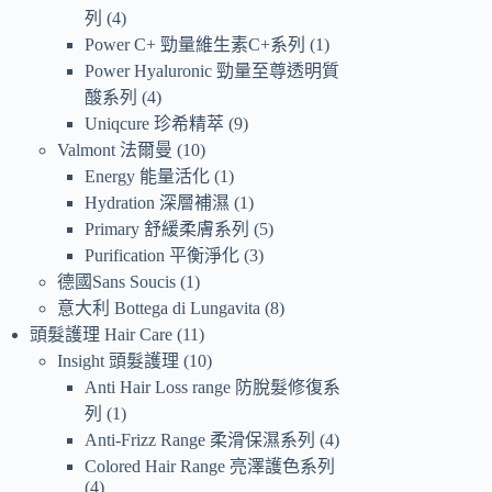
列
4
Power C+ 勁量維生素C+系列
1
Power Hyaluronic 勁量至尊透明質
酸系列
4
Uniqcure 珍希精萃
9
Valmont 法爾曼
10
Energy 能量活化
1
Hydration 深層補濕
1
Primary 舒緩柔膚系列
5
Purification 平衡淨化
3
德國Sans Soucis
1
意大利 Bottega di Lungavita
8
頭髮護理 Hair Care
11
Insight 頭髮護理
10
Anti Hair Loss range 防脫髮修復系
列
1
Anti-Frizz Range 柔滑保濕系列
4
Colored Hair Range 亮澤護色系列
4