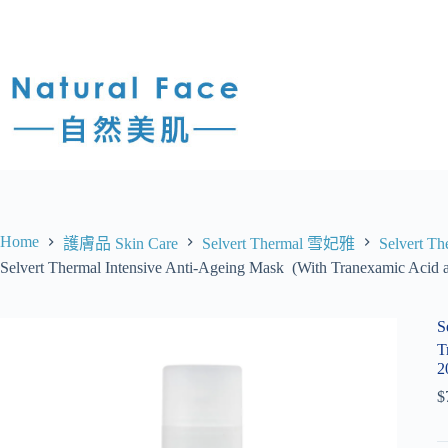
Home
護膚品 Skin Care
Selvert Thermal 雪妃雅
Selvert 
Selvert Thermal Intensive Anti-Ageing Mask (With Tranexami
S
T
2
$