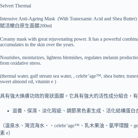
Selvert Thermal
Intensive Anti-Ageing Mask (
With Tranexamic Acid and Shea Butter)
賦活嫩白原生面膜200ml
Creamy mask with great rejuvenating power. It has a powerful combinati
accumulates in the skin over the years.
Nourishes, moisturizes, lightens blemishes, regulates melanin production,
from oxidative stress.
(thermal water, gulf stream sea water, , celebr’age™, shea butter, tran
sweet almond oil, vitamin e )
具有強大煥膚功效的膏狀面膜。它具有強大的活性成分組合，有
滋養、保濕、淡化瑕疵、調節黑色素生成、活化結構蛋白
（溫泉水、灣流海水、、celebr’age™、乳木果油、氨甲環酸、g
素 e）