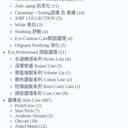
Anti- aging 抗老化
11
Cleansing + Toning潔膚 及 爽膚
16
XMF COLLECTION
5
White 美白
3
Soothing 舒敏
4
Eye Contour Care眼部護理
4
Oligopur Purifying 淨化
5
Eva Professional 頭髮護理
21
水凝補濕系列 Hydra Line
4
深層修護 Repair Line
5
豐盈強韌系列 Volume Up
1
鎖色護髮系列 Colour Line
2
防燥曲髮系列 Rizzi Curly Line
1
頭皮護理系列 Care Line
8
護膚品 Skin Care
487
Peel2Glow
1
Skin Tech
7
Aesthetic Dermal
3
Olecule
18
Ankel Marni
22