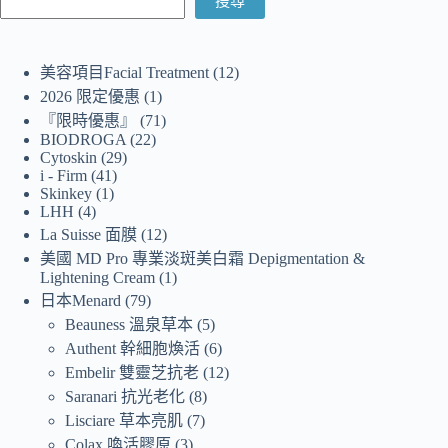
搜尋
美容項目Facial Treatment
12
2026 限定優惠
1
『限時優惠』
71
BIODROGA
22
Cytoskin
29
i - Firm
41
Skinkey
1
LHH
4
La Suisse 面膜
12
美國 MD Pro 專業淡斑美白霜 Depigmentation &
Lightening Cream
1
日本Menard
79
Beauness 溫泉草本
5
Authent 幹細胞煥活
6
Embelir 雙靈芝抗老
12
Saranari 抗光老化
8
Lisciare 草本亮肌
7
Colax 喚活膠原
3