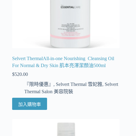
Selvert ThermalAll-in-one Nourishing Cleansing Oil
For Normal & Dry Skin 肌本亮澤潔顏油500ml
$
520.00
『限時優惠』
,
Selvert Thermal 雪妃雅
,
Selvert
Thermal Salon 美容院裝
加入購物車