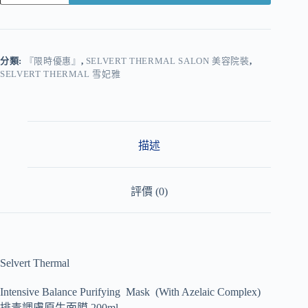
A
l
t
e
r
分類:
『限時優惠』
,
SELVERT THERMAL SALON 美容院裝
,
n
SELVERT THERMAL 雪妃雅
a
t
i
v
e
描述
:
評價 (0)
Selvert Thermal
Intensive Balance Purifying Mask (With Azelaic Complex)
排毒調膚原生面膜 200ml