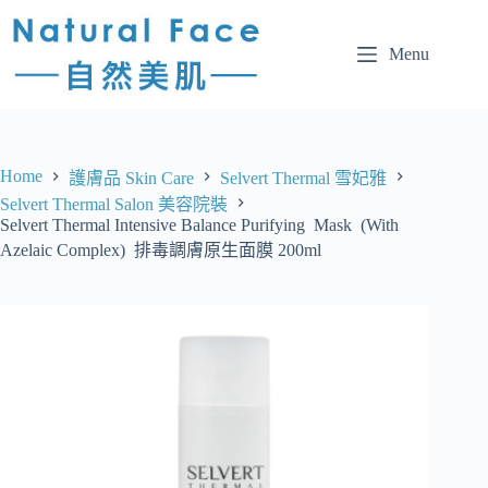
Menu
Home
護膚品 Skin Care
Selvert Thermal 雪妃雅
Selvert Thermal Salon 美容院裝
Selvert Thermal Intensive Balance Purifying Mask (With
Azelaic Complex) 排毒調膚原生面膜 200ml