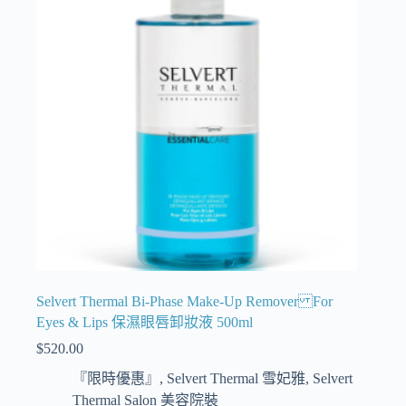
Selvert Thermal Bi-Phase Make-Up Remover For
Eyes & Lips 保濕眼唇卸妝液 500ml
$
520.00
『限時優惠』
,
Selvert Thermal 雪妃雅
,
Selvert
Thermal Salon 美容院裝