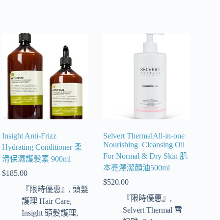
Insight Anti-Frizz
Selvert ThermalAll-in-one
Nourishing Cleansing Oil
Hydrating Conditioner 柔
For Normal & Dry Skin 肌
滑保濕護髮素 900ml
本亮澤潔顏油500ml
$
185.00
$
520.00
『限時優惠』
,
頭髮
『限時優惠』
,
護理 Hair Care
,
Selvert Thermal 雪
Insight 頭髮護理
,