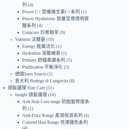
列
4
Power C+ 勁量維生素C+系列
1
Power Hyaluronic 勁量至尊透明質
酸系列
4
Uniqcure 珍希精萃
9
Valmont 法爾曼
10
Energy 能量活化
1
Hydration 深層補濕
1
Primary 舒緩柔膚系列
5
Purification 平衡淨化
3
德國Sans Soucis
1
意大利 Bottega di Lungavita
8
頭髮護理 Hair Care
11
Insight 頭髮護理
10
Anti Hair Loss range 防脫髮修復系
列
1
Anti-Frizz Range 柔滑保濕系列
4
Colored Hair Range 亮澤護色系列
4