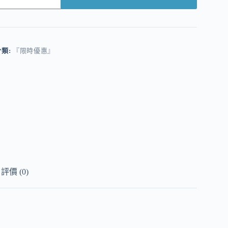
A
分類:
『限時優惠』
評價 (0)