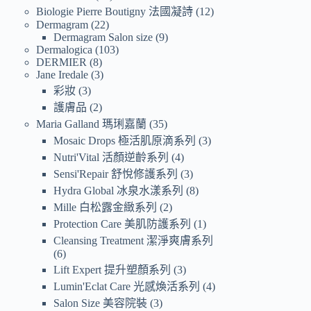
Biologie Pierre Boutigny 法國凝詩
12
Dermagram
22
Dermagram Salon size
9
Dermalogica
103
DERMIER
8
Jane Iredale
3
彩妝
3
護膚品
2
Maria Galland 瑪琍嘉蘭
35
Mosaic Drops 極活肌原滴系列
3
Nutri'Vital 活顏逆齡系列
4
Sensi'Repair 舒悅修護系列
3
Hydra Global 冰泉水漾系列
8
Mille 白松露金緻系列
2
Protection Care 美肌防護系列
1
Cleansing Treatment 潔淨爽膚系列
6
Lift Expert 提升塑顏系列
3
Lumin'Eclat Care 光感煥活系列
4
Salon Size 美容院裝
3