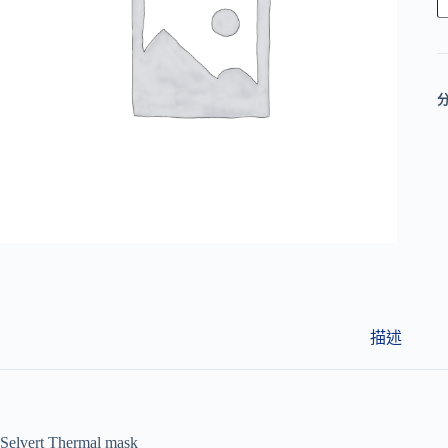
l
t
e
r
n
a
t
i
v
e
:
描述
Selvert Thermal mask