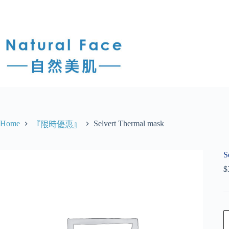
Home
Selvert Thermal mask
『限時優惠』
S
$