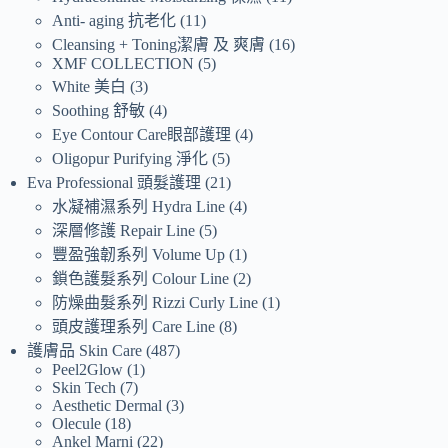
Anti- aging 抗老化
11
Cleansing + Toning潔膚 及 爽膚
16
XMF COLLECTION
5
White 美白
3
Soothing 舒敏
4
Eye Contour Care眼部護理
4
Oligopur Purifying 淨化
5
Eva Professional 頭髮護理
21
水凝補濕系列 Hydra Line
4
深層修護 Repair Line
5
豐盈強韌系列 Volume Up
1
鎖色護髮系列 Colour Line
2
防燥曲髮系列 Rizzi Curly Line
1
頭皮護理系列 Care Line
8
護膚品 Skin Care
487
Peel2Glow
1
Skin Tech
7
Aesthetic Dermal
3
Olecule
18
Ankel Marni
22