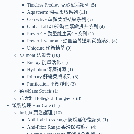
Timeless Prodigy 克齡賦活系列
5
Aquatherm 溫泉柔敏系列
11
Corrective 童顏美塑祛紋系列
5
Global Lift 4D逆時空緊緻提升系列
4
Power C+ 勁量維生素C+系列
1
Power Hyaluronic 勁量至尊透明質酸系列
4
Uniqcure 珍希精萃
9
Valmont 法爾曼
10
Energy 能量活化
1
Hydration 深層補濕
1
Primary 舒緩柔膚系列
5
Purification 平衡淨化
3
德國Sans Soucis
1
意大利 Bottega di Lungavita
8
頭髮護理 Hair Care
11
Insight 頭髮護理
10
Anti Hair Loss range 防脫髮修復系列
1
Anti-Frizz Range 柔滑保濕系列
4