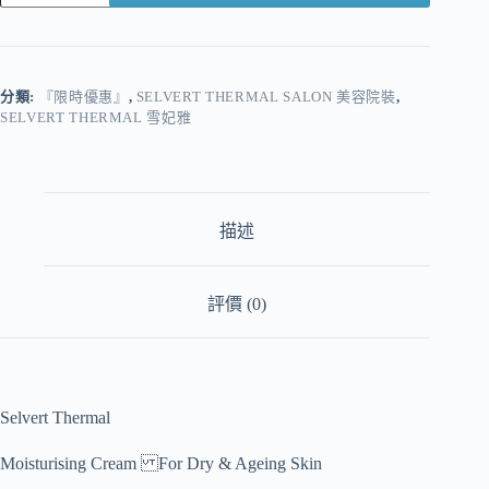
分類:
『限時優惠』
,
SELVERT THERMAL SALON 美容院裝
,
SELVERT THERMAL 雪妃雅
描述
評價 (0)
Selvert Thermal
Moisturising Cream For Dry & Ageing Skin