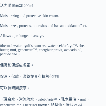
活力滋潤面霜 200ml
Moisturizing and protective skin cream.
Moisturizes, protects, nourishes and has antioxidant effect.
Allows a prolonged massage.
(thermal water , gulf stream sea water, celebr’age™, shea
butter, nmf, genencare™, energizer provit, avocado oil,
peptide ca-6)
保濕和保護皮膚霜。
保濕、保護、滋養並具有抗氧化作用。
可以長時間按摩。
（溫泉水、灣流海水、celebr’age™、乳木果油、nmf、
genencare™、Energizer provit、酪梨油、勝肽 ca-6）