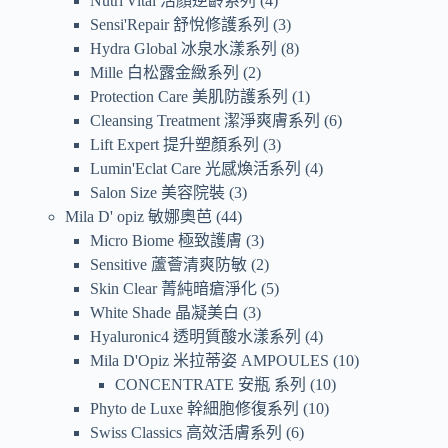
Nutri'Vital 活顏逆齡系列
4
Sensi'Repair 舒悅修護系列
3
Hydra Global 冰泉水漾系列
8
Mille 白松露金緻系列
2
Protection Care 美肌防護系列
1
Cleansing Treatment 潔淨爽膚系列
6
Lift Expert 提升塑顏系列
3
Lumin'Eclat Care 光感煥活系列
4
Salon Size 美容院裝
3
Mila D' opiz 敏娜奧芭
44
Micro Biome 極致護膚
3
Sensitive 蘆薈清爽防敏
2
Skin Clear 菁純暗瘡淨化
5
White Shade 晶凝美白
3
Hyaluronic4 透明質酸水漾系列
4
Mila D'Opiz 米拉蒂姿 AMPOULES
10
CONCENTRATE 安瓶 系列
10
Phyto de Luxe 幹細胞修復系列
10
Swiss Classics 高效活膚系列
6