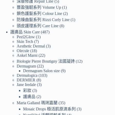
深層修護 Repair Line
5
豐盈強韌系列 Volume Up
1
鎖色護髮系列 Colour Line
2
防燥曲髮系列 Rizzi Curly Line
1
頭皮護理系列 Care Line
8
護膚品 Skin Care
487
Peel2Glow
1
Skin Tech
7
Aesthetic Dermal
3
Olecule
18
Ankel Marni
22
Biologie Pierre Boutigny 法國凝詩
12
Dermagram
22
Dermagram Salon size
9
Dermalogica
103
DERMIER
8
Jane Iredale
3
彩妝
3
護膚品
2
Maria Galland 瑪琍嘉蘭
35
Mosaic Drops 極活肌原滴系列
3