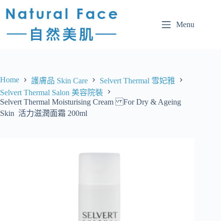
Menu
Home
護膚品 Skin Care
Selvert Thermal 雪妃雅
Selvert Thermal Salon 美容院裝
Selvert Thermal Moisturising Cream For Dry & Ageing
Skin 活力滋潤面霜 200ml