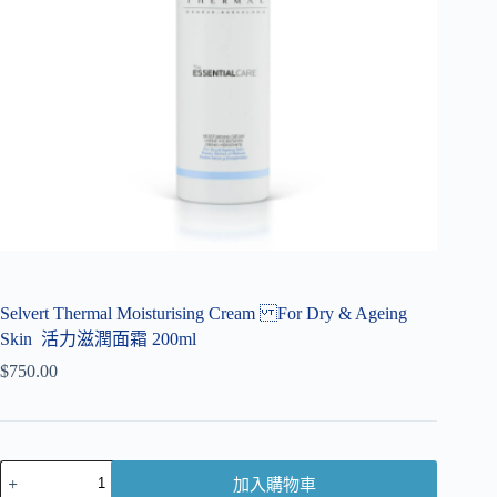
Selvert Thermal Moisturising Cream For Dry & Ageing
Skin 活力滋潤面霜 200ml
$
750.00
加入購物車