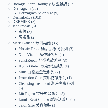
Biologie Pierre Boutigny 法國凝詩
12
Dermagram
22
Dermagram Salon size
9
Dermalogica
103
DERMIER
8
Jane Iredale
3
彩妝
3
護膚品
2
Maria Galland 瑪琍嘉蘭
35
Mosaic Drops 極活肌原滴系列
3
Nutri'Vital 活顏逆齡系列
4
Sensi'Repair 舒悅修護系列
3
Hydra Global 冰泉水漾系列
8
Mille 白松露金緻系列
2
Protection Care 美肌防護系列
1
Cleansing Treatment 潔淨爽膚系列
6
Lift Expert 提升塑顏系列
3
Lumin'Eclat Care 光感煥活系列
4
Salon Size 美容院裝
3