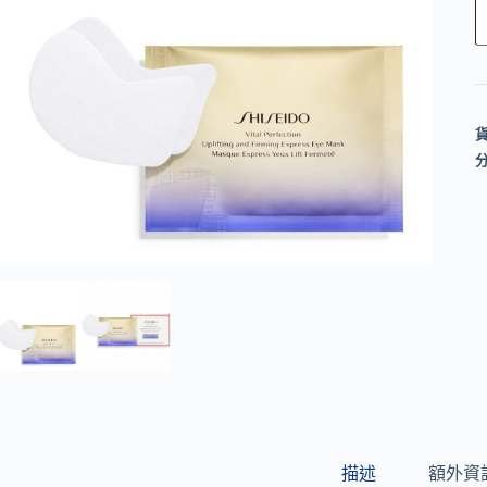
l
t
e
r
n
a
t
i
v
e
:
描述
額外資