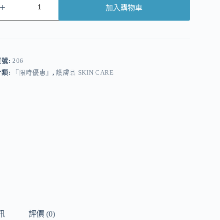
加入購物車
A
貨號:
206
分類:
『限時優惠』
,
護膚品 SKIN CARE
訊
評價 (0)