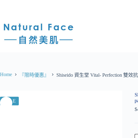
Home
『限時優惠』
Shiseido 資生堂 Vital- Perfection 
S
p
SALE
$