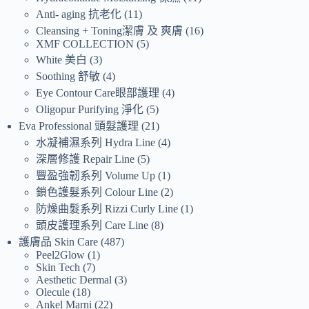
Anti- aging 抗老化
11
Cleansing + Toning潔膚 及 爽膚
16
XMF COLLECTION
5
White 美白
3
Soothing 舒敏
4
Eye Contour Care眼部護理
4
Oligopur Purifying 淨化
5
Eva Professional 頭髮護理
21
水凝補濕系列 Hydra Line
4
深層修護 Repair Line
5
豐盈強韌系列 Volume Up
1
鎖色護髮系列 Colour Line
2
防燥曲髮系列 Rizzi Curly Line
1
頭皮護理系列 Care Line
8
護膚品 Skin Care
487
Peel2Glow
1
Skin Tech
7
Aesthetic Dermal
3
Olecule
18
Ankel Marni
22