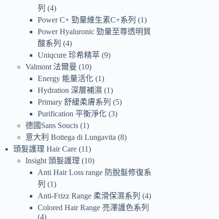
列
4
Power C+ 勁量維生素C+系列
1
Power Hyaluronic 勁量至尊透明質
酸系列
4
Uniqcure 珍希精萃
9
Valmont 法爾曼
10
Energy 能量活化
1
Hydration 深層補濕
1
Primary 舒緩柔膚系列
5
Purification 平衡淨化
3
德國Sans Soucis
1
意大利 Bottega di Lungavita
8
頭髮護理 Hair Care
11
Insight 頭髮護理
10
Anti Hair Loss range 防脫髮修復系
列
1
Anti-Frizz Range 柔滑保濕系列
4
Colored Hair Range 亮澤護色系列
4