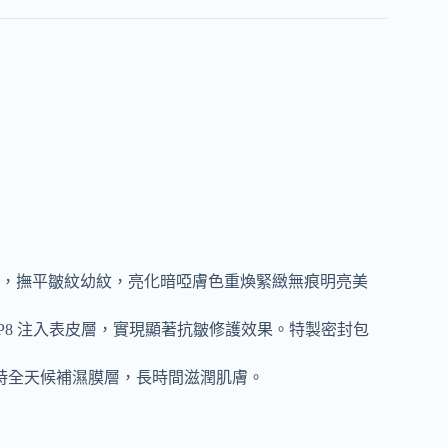
A，撫平皺紋幼紋，亮化暗啞膚色重煥緊緻無痕明亮美
eido VP8 注入表皮層，實現顯著抗皺修護效果。特製密封包
小時全天候補濕膜層，長時間滋潤肌膚。