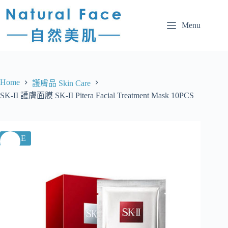
Menu
Home
護膚品 Skin Care
SK-II 護膚面膜 SK-II Pitera Facial Treatment Mask 10PCS
SALE