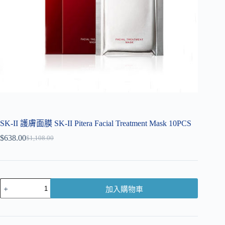
SK-II 護膚面膜 SK-II Pitera Facial Treatment Mask 10PCS
$
638.00
$
1,108.00
加入購物車
A
l
t