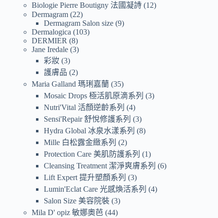
Biologie Pierre Boutigny 法國凝詩
12
Dermagram
22
Dermagram Salon size
9
Dermalogica
103
DERMIER
8
Jane Iredale
3
彩妝
3
護膚品
2
Maria Galland 瑪琍嘉蘭
35
Mosaic Drops 極活肌原滴系列
3
Nutri'Vital 活顏逆齡系列
4
Sensi'Repair 舒悅修護系列
3
Hydra Global 冰泉水漾系列
8
Mille 白松露金緻系列
2
Protection Care 美肌防護系列
1
Cleansing Treatment 潔淨爽膚系列
6
Lift Expert 提升塑顏系列
3
Lumin'Eclat Care 光感煥活系列
4
Salon Size 美容院裝
3
Mila D' opiz 敏娜奧芭
44