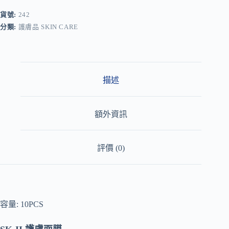
e
r
貨號:
242
n
分類:
護膚品 SKIN CARE
a
t
i
v
e
:
描述
額外資訊
評價 (0)
容量: 10PCS