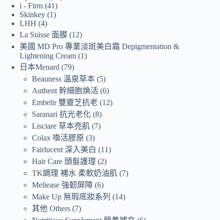
i - Firm
41
Skinkey
1
LHH
4
La Suisse 面膜
12
美國 MD Pro 專業淡斑美白霜 Depigmentation &
Lightening Cream
1
日本Menard
79
Beauness 溫泉草本
5
Authent 幹細胞煥活
6
Embelir 雙靈芝抗老
12
Saranari 抗光老化
8
Lisciare 草本亮肌
7
Colax 喚活膠原
3
Fairlucent 深入美白
11
Hair Care 頭髮護理
2
TK調理 補水 柔軟奶油肌
7
Meliease 強韌屏障
6
Make Up 無瑕底妝系列
14
其他 Others
7