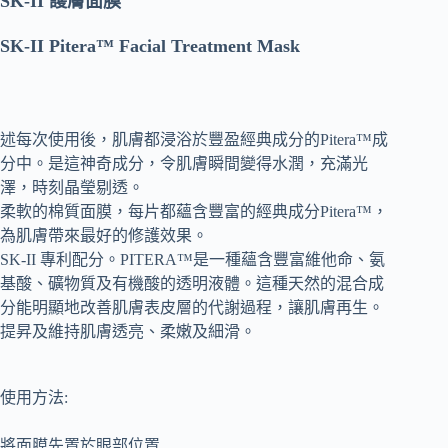
SK-II 護膚面膜
SK-II Pitera™ Facial Treatment Mask
述
每次使用後，肌膚都浸浴於豐盈經典成分的Pitera™成
分中。是這神奇成分，令肌膚瞬間變得水潤，充滿光
澤，時刻晶瑩剔透。
柔軟的棉質面膜，每片都蘊含豐富的經典成分Pitera™，
為肌膚帶來最好的修護效果。
SK-II 專利配分。PITERA™是一種蘊含豐富維他命、氨
基酸、礦物質及有機酸的透明液體。這種天然的混合成
分能明顯地改善肌膚表皮層的代謝過程，讓肌膚再生。
提昇及維持肌膚透亮、柔嫩及細滑。
使用方法:
將面膜先置於眼部位置