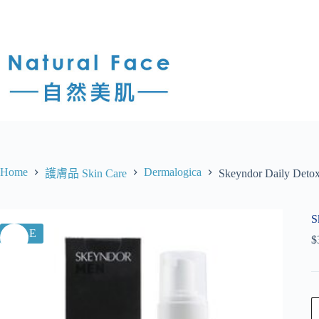
Home
Dermalogica
護膚品 Skin Care
Skeyndor Daily D
S
SALE
$