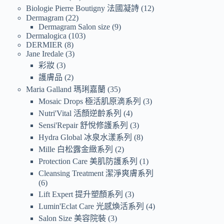
Biologie Pierre Boutigny 法國凝詩
12
Dermagram
22
Dermagram Salon size
9
Dermalogica
103
DERMIER
8
Jane Iredale
3
彩妝
3
護膚品
2
Maria Galland 瑪琍嘉蘭
35
Mosaic Drops 極活肌原滴系列
3
Nutri'Vital 活顏逆齡系列
4
Sensi'Repair 舒悅修護系列
3
Hydra Global 冰泉水漾系列
8
Mille 白松露金緻系列
2
Protection Care 美肌防護系列
1
Cleansing Treatment 潔淨爽膚系列
6
Lift Expert 提升塑顏系列
3
Lumin'Eclat Care 光感煥活系列
4
Salon Size 美容院裝
3