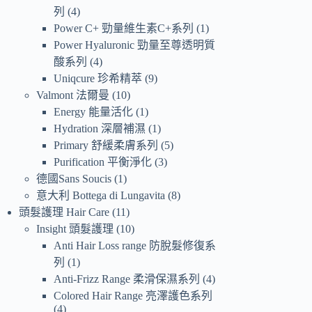
列
4
Power C+ 勁量維生素C+系列
1
Power Hyaluronic 勁量至尊透明質
酸系列
4
Uniqcure 珍希精萃
9
Valmont 法爾曼
10
Energy 能量活化
1
Hydration 深層補濕
1
Primary 舒緩柔膚系列
5
Purification 平衡淨化
3
德國Sans Soucis
1
意大利 Bottega di Lungavita
8
頭髮護理 Hair Care
11
Insight 頭髮護理
10
Anti Hair Loss range 防脫髮修復系
列
1
Anti-Frizz Range 柔滑保濕系列
4
Colored Hair Range 亮澤護色系列
4