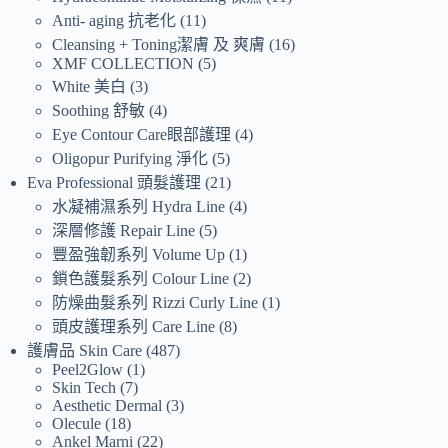
Anti- aging 抗老化
11
Cleansing + Toning潔膚 及 爽膚
16
XMF COLLECTION
5
White 美白
3
Soothing 舒敏
4
Eye Contour Care眼部護理
4
Oligopur Purifying 淨化
5
Eva Professional 頭髮護理
21
水凝補濕系列 Hydra Line
4
深層修護 Repair Line
5
豐盈強韌系列 Volume Up
1
鎖色護髮系列 Colour Line
2
防燥曲髮系列 Rizzi Curly Line
1
頭皮護理系列 Care Line
8
護膚品 Skin Care
487
Peel2Glow
1
Skin Tech
7
Aesthetic Dermal
3
Olecule
18
Ankel Marni
22