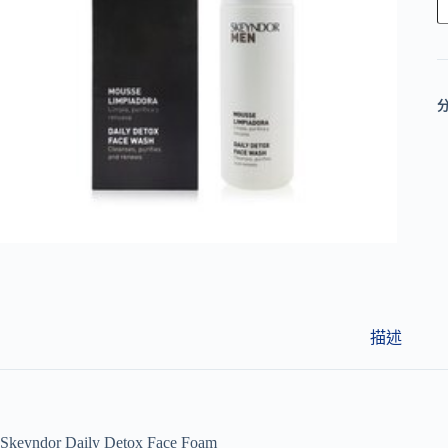
l
t
e
r
n
a
t
i
v
e
:
描述
Skeyndor Daily Detox Face Foam