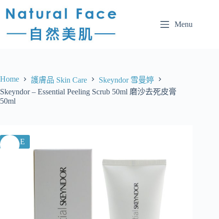
Menu
Home
護膚品 Skin Care
Skeyndor 雪曼婷
Skeyndor – Essential Peeling Scrub 50ml 磨沙去死皮膏
50ml
SALE