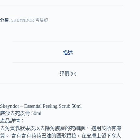
l
t
e
r
分類:
SKEYNDOR 雪曼婷
n
a
t
i
v
描述
e
:
評價 (0)
Skeyndor – Essential Peeling Scrub 50ml
磨沙去死皮膏 50ml
產品詳情：
去角質乳狀果皮以去除角膜層的死細胞。 適用於所有膚
質。 含有含有荷荷巴油的圓形顆粒，在皮膚上留下令人