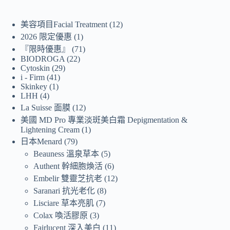
美容項目Facial Treatment
12
2026 限定優惠
1
『限時優惠』
71
BIODROGA
22
Cytoskin
29
i - Firm
41
Skinkey
1
LHH
4
La Suisse 面膜
12
美國 MD Pro 專業淡斑美白霜 Depigmentation &
Lightening Cream
1
日本Menard
79
Beauness 溫泉草本
5
Authent 幹細胞煥活
6
Embelir 雙靈芝抗老
12
Saranari 抗光老化
8
Lisciare 草本亮肌
7
Colax 喚活膠原
3
Fairlucent 深入美白
11