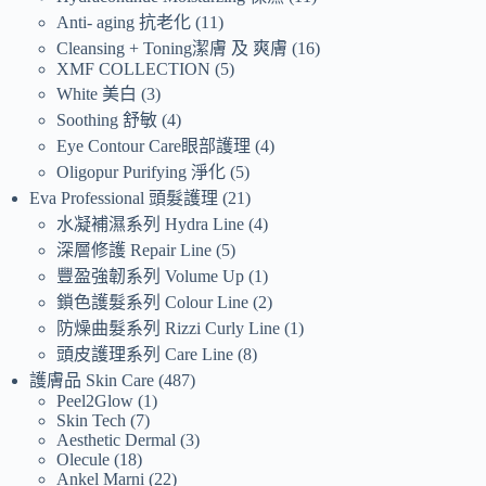
Anti- aging 抗老化
11
Cleansing + Toning潔膚 及 爽膚
16
XMF COLLECTION
5
White 美白
3
Soothing 舒敏
4
Eye Contour Care眼部護理
4
Oligopur Purifying 淨化
5
Eva Professional 頭髮護理
21
水凝補濕系列 Hydra Line
4
深層修護 Repair Line
5
豐盈強韌系列 Volume Up
1
鎖色護髮系列 Colour Line
2
防燥曲髮系列 Rizzi Curly Line
1
頭皮護理系列 Care Line
8
護膚品 Skin Care
487
Peel2Glow
1
Skin Tech
7
Aesthetic Dermal
3
Olecule
18
Ankel Marni
22