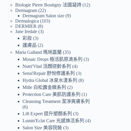
Biologie Pierre Boutigny 法國凝詩
12
Dermagram
22
Dermagram Salon size
9
Dermalogica
103
DERMIER
8
Jane Iredale
3
彩妝
3
護膚品
2
Maria Galland 瑪琍嘉蘭
35
Mosaic Drops 極活肌原滴系列
3
Nutri'Vital 活顏逆齡系列
4
Sensi'Repair 舒悅修護系列
3
Hydra Global 冰泉水漾系列
8
Mille 白松露金緻系列
2
Protection Care 美肌防護系列
1
Cleansing Treatment 潔淨爽膚系列
6
Lift Expert 提升塑顏系列
3
Lumin'Eclat Care 光感煥活系列
4
Salon Size 美容院裝
3