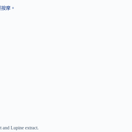
輕輕按摩。
t and Lupine extract.