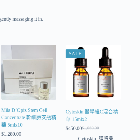
ently massaging it in.
SALE
Mila D’Opiz Stem Cell
Cytoskin 醫學維C混合精
Concentrate 幹細胞安瓶精
華 15mlx2
華 5mlx10
$
450.00
$
1,060.00
$
1,280.00
Cytoskin
,
護膚品