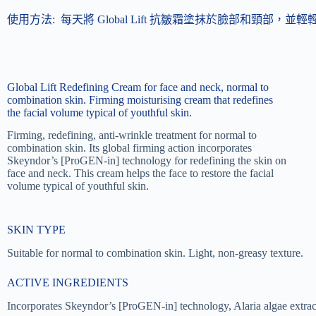
使用方法:
每天將 Global Lift 抗皺霜塗抹於臉部和頸部，並
Global Lift Redefining Cream for face and neck, normal to
combination skin. Firming moisturising cream that redefines
the facial volume typical of youthful skin.
Firming, redefining, anti-wrinkle treatment for normal to
combination skin. Its global firming action incorporates
Skeyndor’s [ProGEN-in] technology for redefining the skin on
face and neck. This cream helps the face to restore the facial
volume typical of youthful skin.
SKIN TYPE
Suitable for normal to combination skin. Light, non-greasy texture.
ACTIVE INGREDIENTS
Incorporates Skeyndor’s [ProGEN-in] technology, Alaria algae extrac