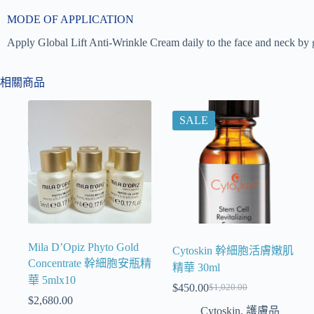
MODE OF APPLICATION
Apply Global Lift Anti-Wrinkle Cream daily to the face and neck by g
相關商品
SALE
Mila D’Opiz Phyto Gold
Cytoskin 幹細胞活膚嫩肌
Concentrate 幹細胞安瓶精
精華 30ml
華 5mlx10
$
450.00
$
1,020.00
$
2,680.00
Cytoskin
,
護膚品