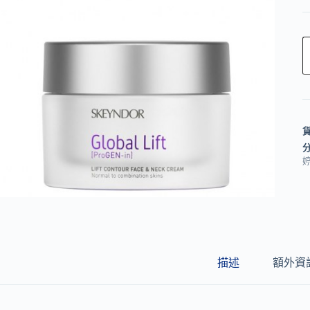
l
t
e
r
n
a
t
i
v
e
:
描述
額外資