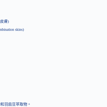
性皮膚)
bination skins)
萃取物和羽扇豆萃取物。