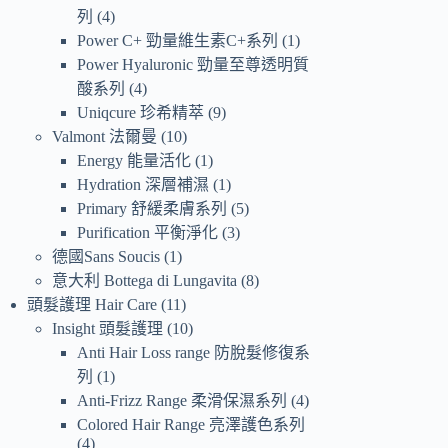
列
4
Power C+ 勁量維生素C+系列
1
Power Hyaluronic 勁量至尊透明質
酸系列
4
Uniqcure 珍希精萃
9
Valmont 法爾曼
10
Energy 能量活化
1
Hydration 深層補濕
1
Primary 舒緩柔膚系列
5
Purification 平衡淨化
3
德國Sans Soucis
1
意大利 Bottega di Lungavita
8
頭髮護理 Hair Care
11
Insight 頭髮護理
10
Anti Hair Loss range 防脫髮修復系
列
1
Anti-Frizz Range 柔滑保濕系列
4
Colored Hair Range 亮澤護色系列
4