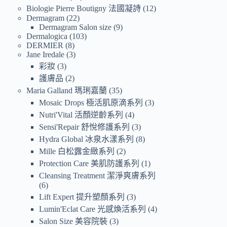
Biologie Pierre Boutigny 法國凝詩
12
Dermagram
22
Dermagram Salon size
9
Dermalogica
103
DERMIER
8
Jane Iredale
3
彩妝
3
護膚品
2
Maria Galland 瑪琍嘉蘭
35
Mosaic Drops 極活肌原滴系列
3
Nutri'Vital 活顏逆齡系列
4
Sensi'Repair 舒悅修護系列
3
Hydra Global 冰泉水漾系列
8
Mille 白松露金緻系列
2
Protection Care 美肌防護系列
1
Cleansing Treatment 潔淨爽膚系列
6
Lift Expert 提升塑顏系列
3
Lumin'Eclat Care 光感煥活系列
4
Salon Size 美容院裝
3