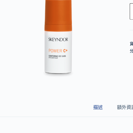
l
t
e
r
n
a
t
i
v
e
:
描述
額外資