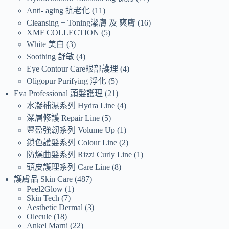
Anti- aging 抗老化
11
Cleansing + Toning潔膚 及 爽膚
16
XMF COLLECTION
5
White 美白
3
Soothing 舒敏
4
Eye Contour Care眼部護理
4
Oligopur Purifying 淨化
5
Eva Professional 頭髮護理
21
水凝補濕系列 Hydra Line
4
深層修護 Repair Line
5
豐盈強韌系列 Volume Up
1
鎖色護髮系列 Colour Line
2
防燥曲髮系列 Rizzi Curly Line
1
頭皮護理系列 Care Line
8
護膚品 Skin Care
487
Peel2Glow
1
Skin Tech
7
Aesthetic Dermal
3
Olecule
18
Ankel Marni
22