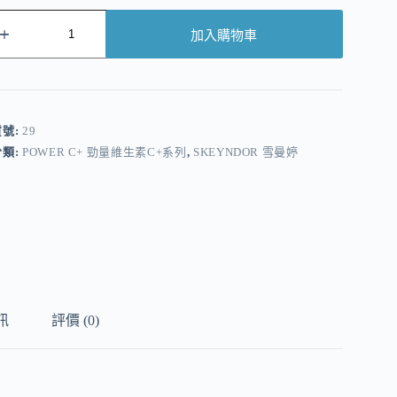
加入購物車
A
貨號:
29
分類:
POWER C+ 勁量維生素C+系列
,
SKEYNDOR 雪曼婷
訊
評價 (0)