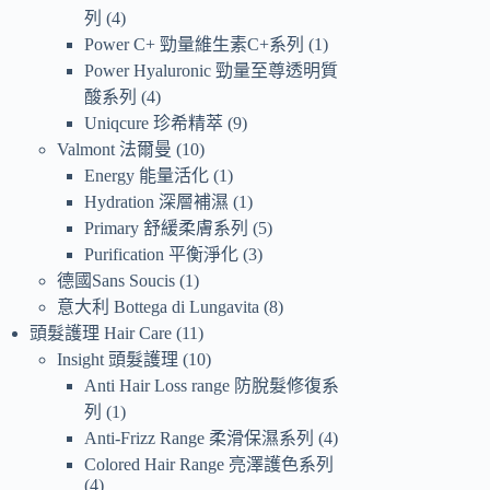
列
4
Power C+ 勁量維生素C+系列
1
Power Hyaluronic 勁量至尊透明質
酸系列
4
Uniqcure 珍希精萃
9
Valmont 法爾曼
10
Energy 能量活化
1
Hydration 深層補濕
1
Primary 舒緩柔膚系列
5
Purification 平衡淨化
3
德國Sans Soucis
1
意大利 Bottega di Lungavita
8
頭髮護理 Hair Care
11
Insight 頭髮護理
10
Anti Hair Loss range 防脫髮修復系
列
1
Anti-Frizz Range 柔滑保濕系列
4
Colored Hair Range 亮澤護色系列
4