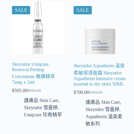
SALE
SALE
Skeyndor Uniqcare
Skeyndor Aquatherm 溫泉
Renewal Peeling
柔敏保濕面霜 Skeyndor
Concentrate 嫩膚精萃
Aquatherm Intensive cream
7amp x 2ml
(normal to dry skin) 50ML
$
595.00
$
850.00
$
700.00
$
980.00
護膚品 Skin Care
,
護膚品 Skin Care
,
Skeyndor 雪曼婷
,
Skeyndor 雪曼婷
,
Uniqcure 珍希精萃
Aquatherm 溫泉柔
敏系列