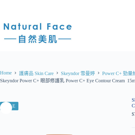
Home
護膚品 Skin Care
Skeyndor 雪曼婷
Power C+ 
Skeyndor Power C+ 眼部修護乳 Power C+ Eye Contour Cream 15m
S
C
SALE
$