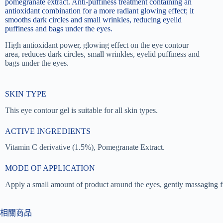
pomegranate extract. Anti-puffiness treatment containing an
antioxidant combination for a more radiant glowing effect; it
smooths dark circles and small wrinkles, reducing eyelid
puffiness and bags under the eyes.
High antioxidant power, glowing effect on the eye contour
area, reduces dark circles, small wrinkles, eyelid puffiness and
bags under the eyes.
SKIN TYPE
This eye contour gel is suitable for all skin types.
ACTIVE INGREDIENTS
Vitamin C derivative (1.5%), Pomegranate Extract.
MODE OF APPLICATION
Apply a small amount of product around the eyes, gently massaging f
相關商品