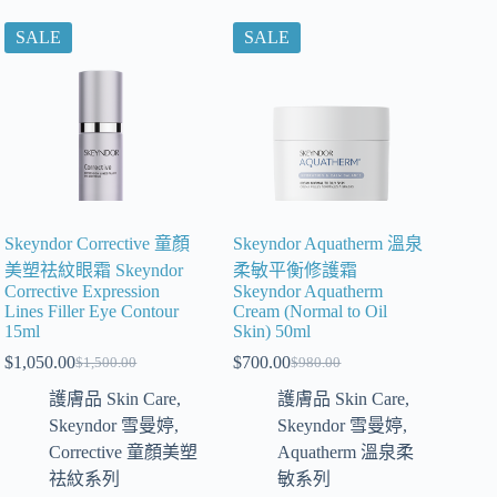
SALE
SALE
Skeyndor Corrective 童顏
Skeyndor Aquatherm 溫泉
美塑祛紋眼霜 Skeyndor
柔敏平衡修護霜
Corrective Expression
Skeyndor Aquatherm
Lines Filler Eye Contour
Cream (Normal to Oil
15ml
Skin) 50ml
$
1,050.00
$
700.00
$
1,500.00
$
980.00
護膚品 Skin Care
,
護膚品 Skin Care
,
Skeyndor 雪曼婷
,
Skeyndor 雪曼婷
,
Corrective 童顏美塑
Aquatherm 溫泉柔
祛紋系列
敏系列