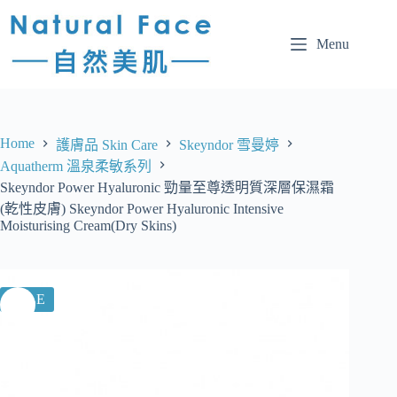
Menu
Home
護膚品 Skin Care
Skeyndor 雪曼婷
Aquatherm 溫泉柔敏系列
Skeyndor Power Hyaluronic 勁量至尊透明質深層保濕霜
(乾性皮膚) Skeyndor Power Hyaluronic Intensive
Moisturising Cream(Dry Skins)
SALE