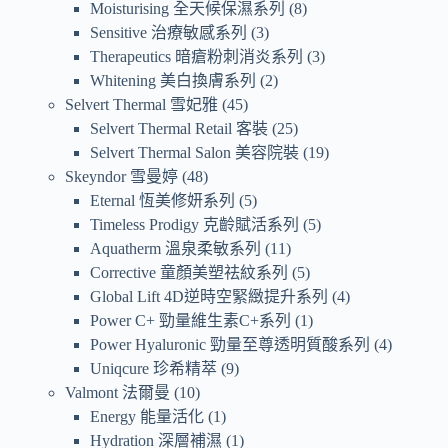
Moisturising 全天候保濕系列
8
Sensitive 治療敏感系列
3
Therapeutics 暗瘡粉刺消炎系列
3
Whitening 美白換膚系列
2
Selvert Thermal 雪妃雅
45
Selvert Thermal Retail 客裝
25
Selvert Thermal Salon 美容院裝
19
Skeyndor 雪曼婷
48
Eternal 恆美修妍系列
5
Timeless Prodigy 克齡賦活系列
5
Aquatherm 溫泉柔敏系列
11
Corrective 童顏美塑祛紋系列
5
Global Lift 4D逆時空緊緻提升系列
4
Power C+ 勁量維生素C+系列
1
Power Hyaluronic 勁量至尊透明質酸系列
4
Uniqcure 珍希精萃
9
Valmont 法爾曼
10
Energy 能量活化
1
Hydration 深層補濕
1