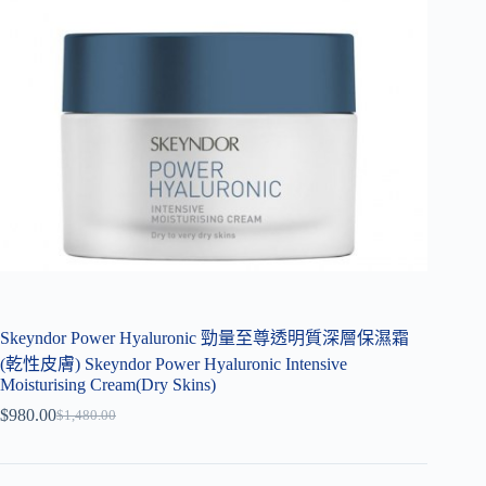
Skeyndor Power Hyaluronic 勁量至尊透明質深層保濕霜
(乾性皮膚) Skeyndor Power Hyaluronic Intensive
Moisturising Cream(Dry Skins)
$
980.00
$
1,480.00