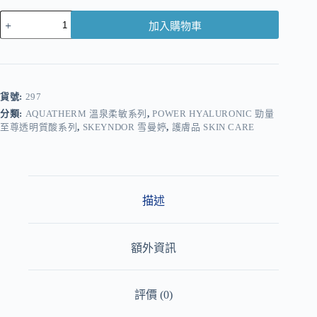
加入購物車
A
l
t
e
r
貨號:
297
n
分類:
AQUATHERM 溫泉柔敏系列
,
POWER HYALURONIC 勁量
a
至尊透明質酸系列
,
SKEYNDOR 雪曼婷
,
護膚品 SKIN CARE
t
i
v
e
:
描述
額外資訊
評價 (0)