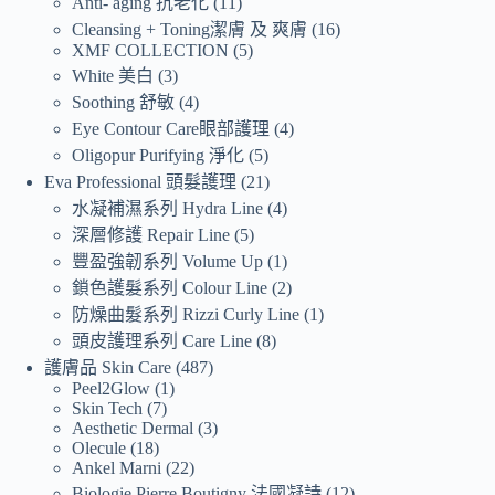
Anti- aging 抗老化
11
Cleansing + Toning潔膚 及 爽膚
16
XMF COLLECTION
5
White 美白
3
Soothing 舒敏
4
Eye Contour Care眼部護理
4
Oligopur Purifying 淨化
5
Eva Professional 頭髮護理
21
水凝補濕系列 Hydra Line
4
深層修護 Repair Line
5
豐盈強韌系列 Volume Up
1
鎖色護髮系列 Colour Line
2
防燥曲髮系列 Rizzi Curly Line
1
頭皮護理系列 Care Line
8
護膚品 Skin Care
487
Peel2Glow
1
Skin Tech
7
Aesthetic Dermal
3
Olecule
18
Ankel Marni
22
Biologie Pierre Boutigny 法國凝詩
12